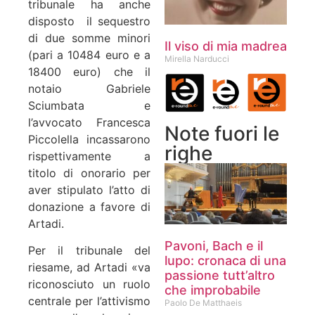
tribunale ha anche
disposto il sequestro
di due somme minori
Il viso di mia madrea
(pari a 10484 euro e a
Mirella Narducci
18400 euro) che il
notaio Gabriele
Sciumbata e
l’avvocato Francesca
Note fuori le
Piccolella incassarono
righe
rispettivamente a
titolo di onorario per
aver stipulato l’atto di
donazione a favore di
Artadi.
Pavoni, Bach e il
Per il tribunale del
lupo: cronaca di una
riesame, ad Artadi «va
passione tutt’altro
riconosciuto un ruolo
che improbabile
centrale per l’attivismo
Paolo De Matthaeis