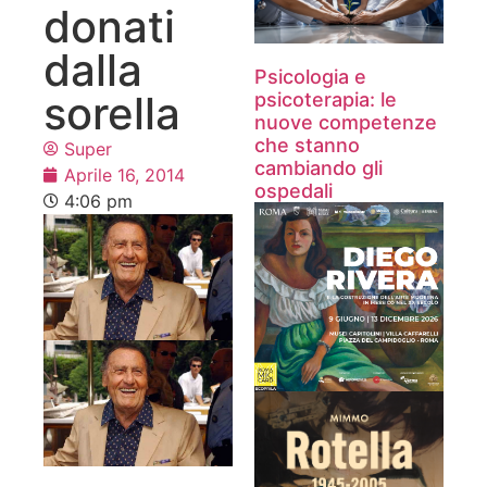
donati
dalla
Psicologia e
sorella
psicoterapia: le
nuove competenze
che stanno
Super
cambiando gli
Aprile 16, 2014
ospedali
4:06 pm