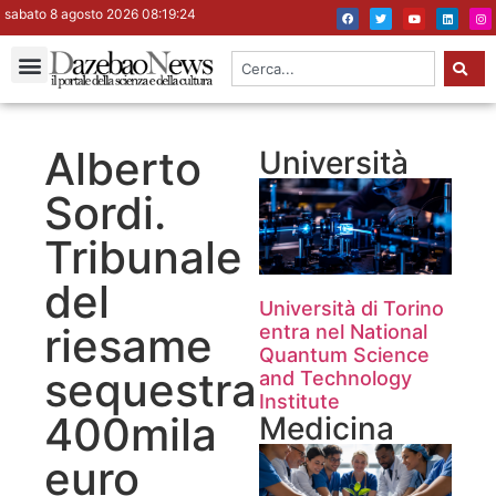
sabato 8 agosto 2026 08:19:25
Alberto
Università
Sordi.
Tribunale
del
Università di Torino
riesame
entra nel National
Quantum Science
sequestra
and Technology
Institute
400mila
Medicina
euro