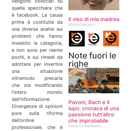
vengono collocati su
quella specchiera che
è facebook. La causa
Il viso di mia madrea
prima è costituita da
Mirella Narducci
una diversa analisi sui
problemi che hanno
investito la categoria,
e non sono per niente
Note fuori le
pochi, e sui rimedi da
righe
adottare per invertire
una situazione
oltremodo precaria
che sta modificando
l’intero mondo
dell’informazione.
Pavoni, Bach e il
Divergenze di opinioni
lupo: cronaca di una
pure sulla riforma
passione tutt’altro
dell’ordine
che improbabile
Paolo De Matthaeis
professionale, che è