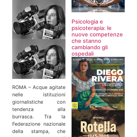
Psicologia e
psicoterapia: le
nuove competenze
che stanno
cambiando gli
ospedali
ROMA – Acque agitate
nelle istituzioni
giornalistiche con
tendenza alla
burrasca. Tra la
Federazione nazionale
della stampa, che