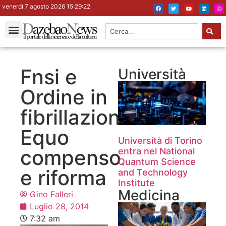
venerdì 7 agosto 2026 15:29:23
Fnsi e
Università
Ordine in
fibrillazione.
Equo
Università di Torino
compenso
entra nel National
Quantum Science
e riforma
and Technology
Institute
Medicina
Gino Falleri
Luglio 28, 2014
7:32 am