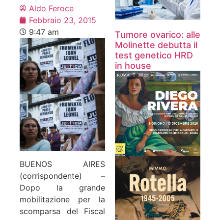
Aldo Feroce
Febbraio 23, 2015
9:47 am
Tumore ovarico: alle
Molinette debutta il
test genetico HRD
in house
BUENOS AIRES
(corrispondente) –
Dopo la grande
mobilitazione per la
scomparsa del Fiscal