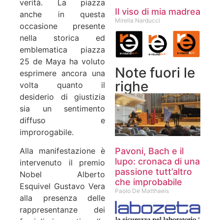
verità. La piazza
Il viso di mia madrea
anche in questa
Mirella Narducci
occasione presente
nella storica ed
emblematica piazza
25 de Maya ha voluto
Note fuori le
esprimere ancora una
righe
volta quanto il
desiderio di giustizia
sia un sentimento
diffuso e
improrogabile.
Pavoni, Bach e il
Alla manifestazione è
lupo: cronaca di una
intervenuto il premio
passione tutt’altro
Nobel Alberto
che improbabile
Esquivel Gustavo Vera
Paolo De Matthaeis
alla presenza delle
rappresentanze dei