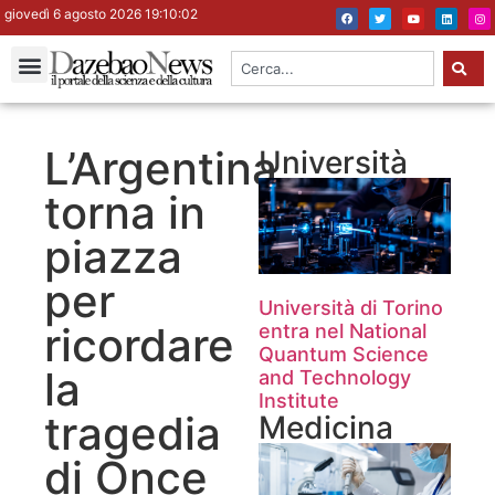
giovedì 6 agosto 2026 19:10:03
L’Argentina
Università
torna in
piazza
per
Università di Torino
ricordare
entra nel National
Quantum Science
la
and Technology
Institute
tragedia
Medicina
di Once