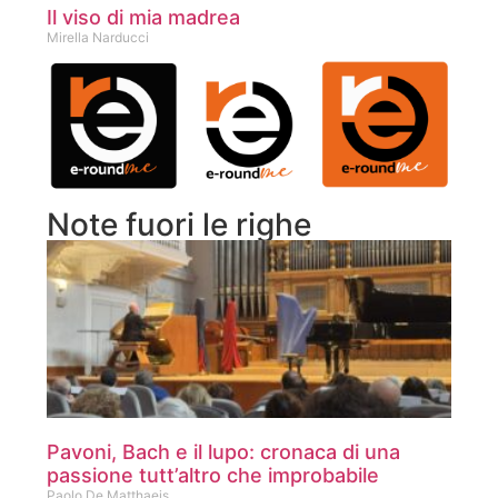
Il viso di mia madrea
Mirella Narducci
Note fuori le righe
Pavoni, Bach e il lupo: cronaca di una
passione tutt’altro che improbabile
Paolo De Matthaeis