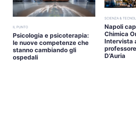
SCIENZA & TECNOL
Napoli capi
IL PUNTO
Chimica O
Psicologia e psicoterapia:
Intervista 
le nuove competenze che
professore
stanno cambiando gli
D’Auria
ospedali