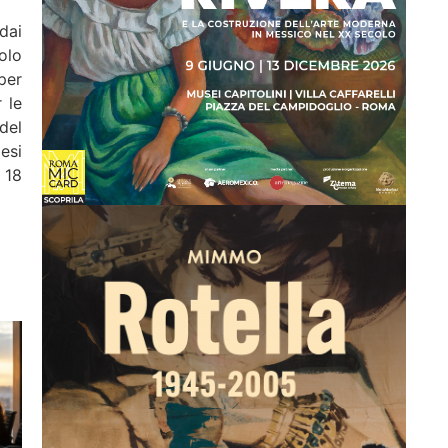
dai
olo
per
 le
del
esi
 18