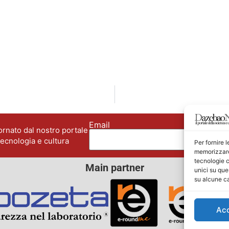
Email
No
rnato dal nostro portale
tecnologia e cultura
Per fornire 
memorizzare 
tecnologie c
Main partner
unici su que
su alcune ca
Ac