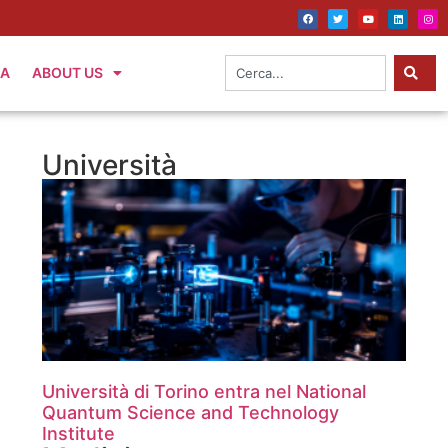
IA
ABOUT US
Università
Università di Torino entra nel National
Quantum Science and Technology
Institute