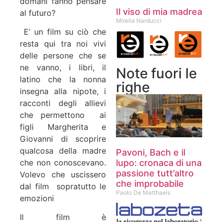
domani fanno pensare
Il viso di mia madrea
al futuro?
Mirella Narducci
E’ un film su ciò che
resta qui tra noi vivi
delle persone che se
ne vanno, i libri, il
Note fuori le
latino che la nonna
righe
insegna alla nipote, i
racconti degli allievi
che permettono ai
figli Margherita e
Giovanni di scoprire
qualcosa della madre
Pavoni, Bach e il
che non conoscevano.
lupo: cronaca di una
passione tutt’altro
Volevo che uscissero
che improbabile
dal film sopratutto le
Paolo De Matthaeis
emozioni
Il film è