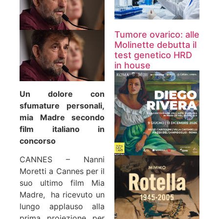
Tumore ovarico: alle
Molinette debutta il
test genetico HRD
in house
Un dolore con
sfumature personali,
mia Madre secondo
film italiano in
concorso
CANNES – Nanni
Moretti a Cannes per il
suo ultimo film Mia
Madre, ha ricevuto un
lungo applauso alla
prima proiezione per