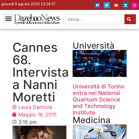
giovedì 6 agosto 2026 23:58:57
Cannes
Università
68.
Intervista
a Nanni
Università di Torino
Moretti
entra nel National
Quantum Science
and Technology
Laura Damiola
Institute
Maggio 16, 2015
Medicina
3:15 pm