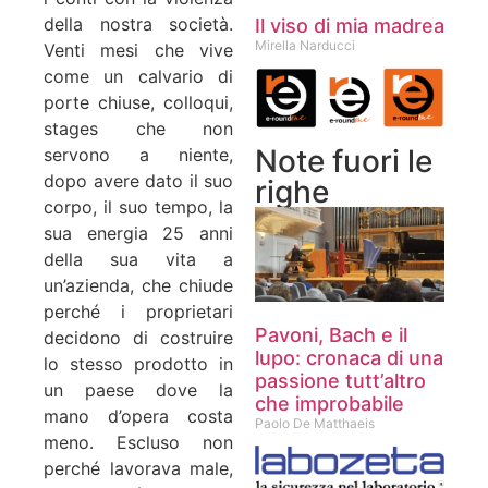
della nostra società.
Il viso di mia madrea
Mirella Narducci
Venti mesi che vive
come un calvario di
porte chiuse, colloqui,
stages che non
Note fuori le
servono a niente,
dopo avere dato il suo
righe
corpo, il suo tempo, la
sua energia 25 anni
della sua vita a
un’azienda, che chiude
perché i proprietari
Pavoni, Bach e il
decidono di costruire
lupo: cronaca di una
lo stesso prodotto in
passione tutt’altro
un paese dove la
che improbabile
mano d’opera costa
Paolo De Matthaeis
meno. Escluso non
perché lavorava male,