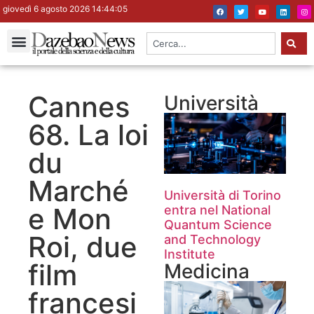
giovedì 6 agosto 2026 14:44:05
Cannes
Università
68. La loi
du
Marché
Università di Torino
e Mon
entra nel National
Quantum Science
Roi, due
and Technology
Institute
film
Medicina
francesi