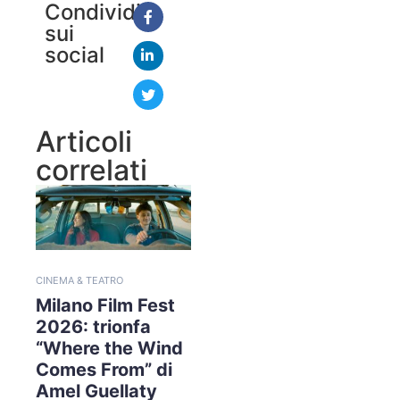
Condividi
sui
social
Articoli
correlati
CINEMA & TEATRO
Milano Film Fest
2026: trionfa
“Where the Wind
Comes From” di
Amel Guellaty