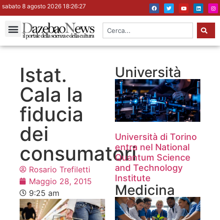
sabato 8 agosto 2026 18:26:28
Istat.
Università
Cala la
fiducia
dei
Università di Torino
consumatori
entra nel National
Quantum Science
and Technology
Rosario Trefiletti
Institute
Maggio 28, 2015
Medicina
9:25 am