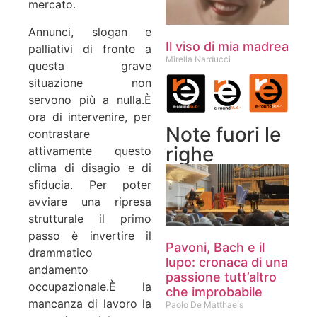
mercato.
Annunci, slogan e
Il viso di mia madrea
palliativi di fronte a
Mirella Narducci
questa grave
situazione non
servono più a nulla.
È
ora di intervenire, per
Note fuori le
contrastare
righe
attivamente questo
clima di disagio e di
sfiducia. Per poter
avviare una ripresa
strutturale il primo
passo è invertire il
Pavoni, Bach e il
drammatico
lupo: cronaca di una
andamento
passione tutt’altro
occupazionale.
È la
che improbabile
mancanza di lavoro la
Paolo De Matthaeis