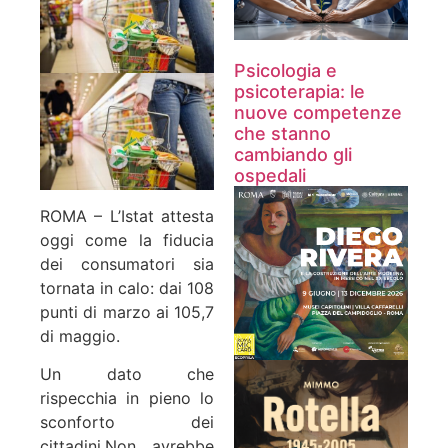
Psicologia e
psicoterapia: le
nuove competenze
che stanno
cambiando gli
ospedali
ROMA – L’Istat attesta
oggi come la fiducia
dei consumatori sia
tornata in calo: dai 108
punti di marzo ai 105,7
di maggio.
Un dato che
rispecchia in pieno lo
sconforto dei
cittadini.
Non avrebbe