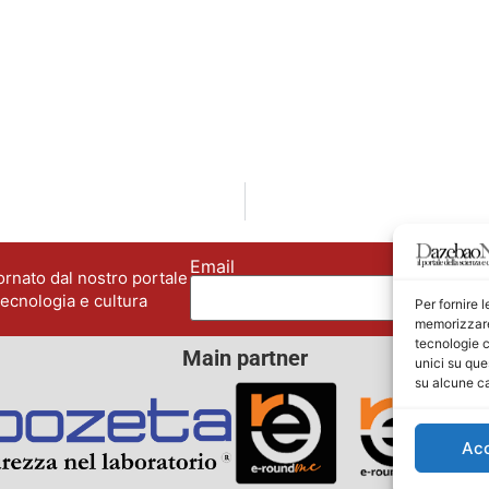
Email
No
rnato dal nostro portale
tecnologia e cultura
Per fornire 
memorizzare 
tecnologie c
Main partner
unici su que
su alcune ca
Ac