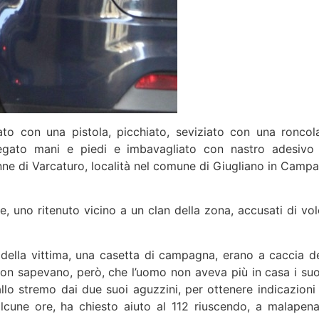
to con una pistola, picchiato, seviziato con una roncol
legato mani e piedi e imbavagliato con nastro adesivo
ne di Varcaturo, località nel comune di Giugliano in Campa
e, uno ritenuto vicino a un clan della zona, accusati di vol
ne della vittima, una casetta di campagna, erano a caccia de
 Non sapevano, però, che l’uomo non aveva più in casa i suo
 allo stremo dai due suoi aguzzini, per ottenere indicazioni 
 alcune ore, ha chiesto aiuto al 112 riuscendo, a malapena