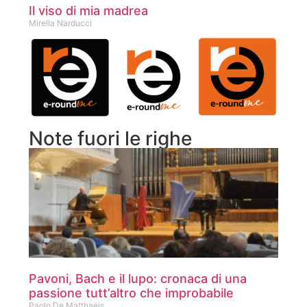
Il viso di mia madrea
Mirella Narducci
Note fuori le righe
Pavoni, Bach e il lupo: cronaca di una
passione tutt’altro che improbabile
Paolo De Matthaeis