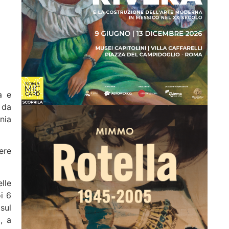
a e
 da
nia
ere
lle
i 6
sul
, a