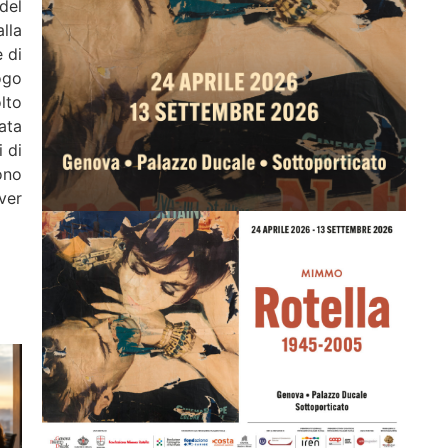
del
lla
 di
ogo
lto
ata
i di
ono
ver