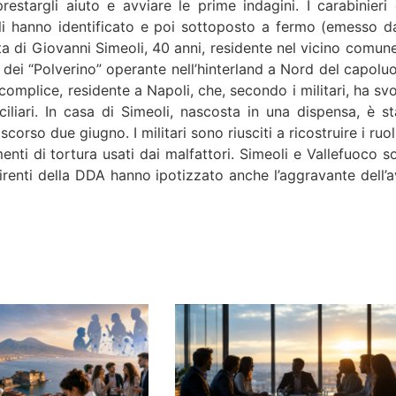
restargli aiuto e avviare le prime indagini. I carabinieri 
li hanno identificato e poi sottoposto a fermo (emesso da
ta di Giovanni Simeoli, 40 anni, residente nel vicino comune
o dei “Polverino” operante nell’hinterland a Nord del capolu
complice, residente a Napoli, che, secondo i militari, ha svo
ciliari. In casa di Simeoli, nascosta in una dispensa, è st
orso due giugno. I militari sono riusciti a ricostruire i ruol
enti di tortura usati dai malfattori. Simeoli e Vallefuoco s
irenti della DDA hanno ipotizzato anche l’aggravante dell’a