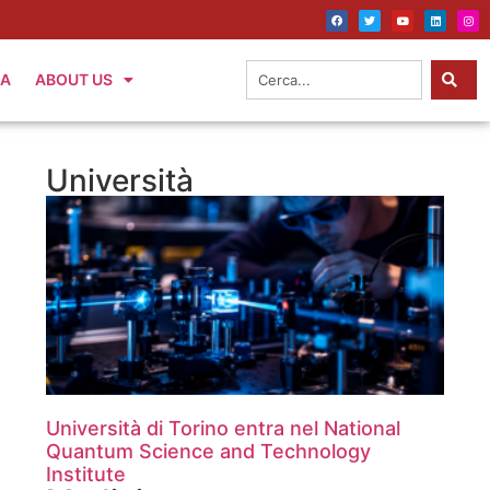
IA
ABOUT US
Università
Università di Torino entra nel National
Quantum Science and Technology
Institute