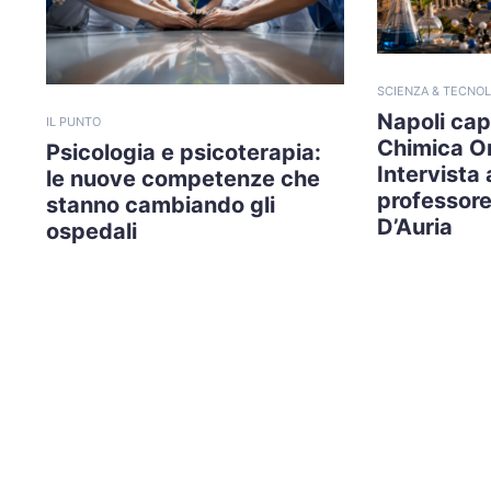
SCIENZA & TECNOL
Napoli capi
IL PUNTO
Chimica O
Psicologia e psicoterapia:
Intervista 
le nuove competenze che
professore
stanno cambiando gli
D’Auria
ospedali