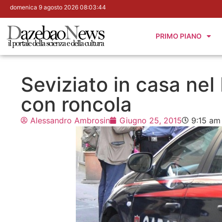
domenica 9 agosto 2026 08:03:46
PRIMO PIANO
Seviziato in casa nel
con roncola
Alessandro Ambrosin
Giugno 25, 2015
9:15 am