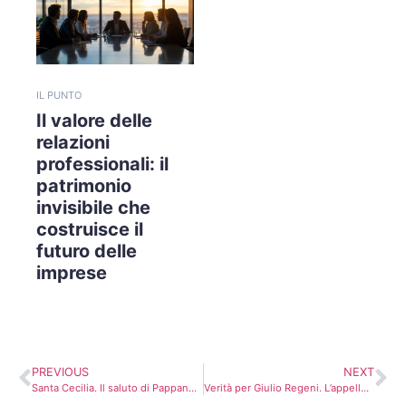
IL PUNTO
Il valore delle
relazioni
professionali: il
patrimonio
invisibile che
costruisce il
futuro delle
imprese
PREVIOUS
NEXT
Santa Cecilia. Il saluto di Pappano con l’Aurora di Panfili
Verità per Giulio Regeni. L’appello di Amnesty