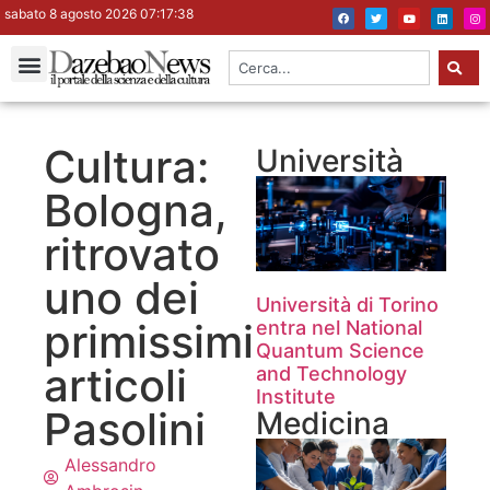
sabato 8 agosto 2026 07:17:39
Cultura:
Università
Bologna,
ritrovato
uno dei
Università di Torino
primissimi
entra nel National
Quantum Science
articoli
and Technology
Institute
Pasolini
Medicina
Alessandro