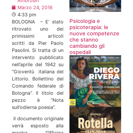
Ambrosin
Marzo 24, 2016
4:33 pm
Psicologia e
BOLOGNA – E’ stato
psicoterapia: le
ritrovato uno dei
nuove competenze
primissimi articoli
che stanno
scritti da Pier Paolo
cambiando gli
Pasolini. Si tratta di un
ospedali
intervento pubblicato
nell’aprile del 1942 su
“Gioventù italiana del
Littorio. Bollettino del
Comando federale di
Bologna”. Il titolo del
pezzo è “Nota
sull’odierna poesia”.
Il documento originale
verrà esposto alla
mostra ‘Officina