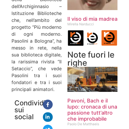
dell’Archiginnasio –
Istituzione Biblioteche
Il viso di mia madrea
che, nell’ambito del
Mirella Narducci
progetto “Più moderno
di ogni moderno.
Pasolini a Bologna”, ha
messo in rete, nella
Note fuori le
sua biblioteca digitale,
righe
la rarissima rivista “Il
Setaccio”, che vede
Pasolini tra i suoi
fondatori e tra i suoi
principali animatori.
Pavoni, Bach e il
Condividi
lupo: cronaca di una
sui
passione tutt’altro
social
che improbabile
Paolo De Matthaeis