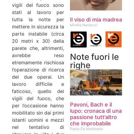
vigili del fuoco sono
stati al lavoro per
Il viso di mia madrea
tutta la notte per
Mirella Narducci
mettere in sicurezza la
parte instabile (circa
20 metri x 30) della
parete che, altrimenti,
Note fuori le
avrebbe reso
etremamente rischiosa
righe
l’operazione di ricerca
dei due operai. Un
lavoro difficile e
faticoso, quello dei
vigili del fuoco, che
Pavoni, Bach e il
per l’occasione hanno
lupo: cronaca di una
mobilitato sin dai primi
passione tutt’altro
istanti uomini e mezzi
che improbabile
nel tentativo di
Paolo De Matthaeis