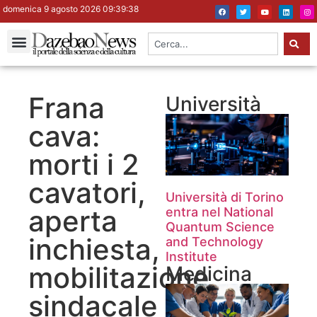
domenica 9 agosto 2026 09:39:38
Frana
Università
cava:
morti i 2
cavatori,
Università di Torino
aperta
entra nel National
Quantum Science
inchiesta,
and Technology
Institute
mobilitazione
Medicina
sindacale