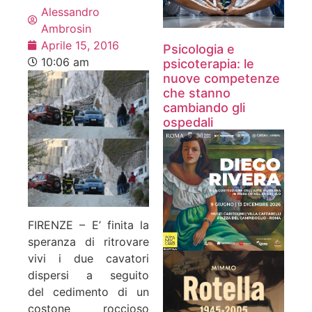
Alessandro
Ambrosin
Aprile 15, 2016
Psicologia e
10:06 am
psicoterapia: le
nuove competenze
che stanno
cambiando gli
ospedali
FIRENZE – E’ finita la
speranza di ritrovare
vivi
i due cavatori
dispersi a seguito
del cedimento di un
costone roccioso