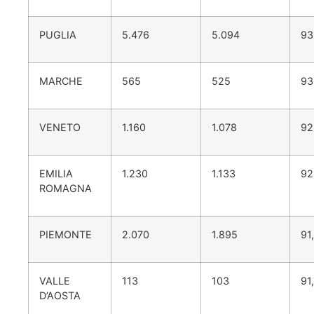
PUGLIA
5.476
5.094
93
MARCHE
565
525
93
VENETO
1.160
1.078
92
EMILIA
1.230
1.133
92
ROMAGNA
PIEMONTE
2.070
1.895
91
VALLE
113
103
91
D’AOSTA