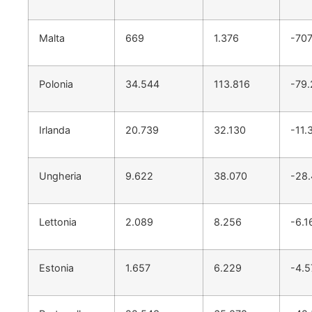
Malta
669
1.376
-70
Polonia
34.544
113.816
-79.
Irlanda
20.739
32.130
-11.
Ungheria
9.622
38.070
-28
Lettonia
2.089
8.256
-6.1
Estonia
1.657
6.229
-4.5