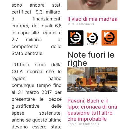
sono ancora stati
certificati 9,3 miliardi
Il viso di mia madrea
di finanziamenti
Mirella Narducci
europei, dei quali 6,6
in capo alle regioni e
2,7 miliardi di
competenza dello
Note fuori le
Stato centrale.
righe
L’Ufficio studi della
CGIA ricorda che le
regioni hanno
comunque tempo fino
al 31 marzo 2017 per
presentare le pezze
Pavoni, Bach e il
giustificative delle
lupo: cronaca di una
passione tutt’altro
spese sostenute,
che improbabile
anche se queste ultime
Paolo De Matthaeis
devono essere state