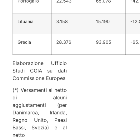
Portogallo
22.543
65.078
-42
Lituania
3.158
15.190
-12.
Grecia
28.376
93.905
-65
Elaborazione Ufficio
Studi CGIA su dati
Commissione Europea
(*) Versamenti al netto
di alcuni
aggiustamenti (per
Danimarca, Irlanda,
Regno Unito, Paesi
Bassi, Svezia) e al
netto