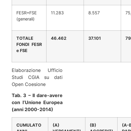
FESR+FSE
11.283
8.557
75
(generali)
TOTALE
46.462
37.101
79
FONDI FESR
e FSE
Elaborazione Ufficio
Studi CGIA su dati
Open Coesione
Tab. 3 – Il dare-avere
con l’Unione Europea
(anni 2000-2014)
CUMULATO
(A)
(B)
(A-