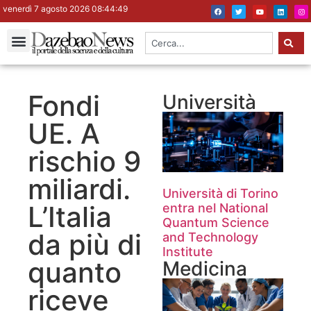
venerdì 7 agosto 2026 08:44:50
Fondi
Università
UE. A
rischio 9
miliardi.
Università di Torino
L’Italia
entra nel National
Quantum Science
da più di
and Technology
Institute
quanto
Medicina
riceve