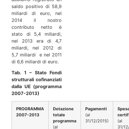
saldo positivo di 58,9
miliardi di euro, nel
2014 il nostro
contributo netto è
stato di 5,4 miliardi,
nel 2013 era di 4,7
miliardi, nel 2012 di
5,7 miliardi e nel 2011
di 6,6 miliardi di euro.
Tab. 1 – Stato Fondi
strutturali cofinanziati
dalla UE (programma
2007-2013)
PROGRAMMA
Dotazione
Pagamenti
Spes
2007-2013
totale
(al
certif
programma
31/12/2015)
(al
(al
31/12