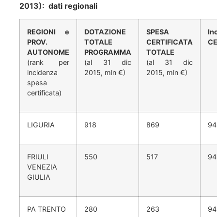
2013): dati regionali
REGIONI e
DOTAZIONE
SPESA
In
PROV.
TOTALE
CERTIFICATA
CE
AUTONOME
PROGRAMMA
TOTALE
(rank per
(al 31 dic
(al 31 dic
incidenza
2015, mln €)
2015, mln €)
spesa
certificata)
LIGURIA
918
869
94
FRIULI
550
517
94
VENEZIA
GIULIA
PA TRENTO
280
263
94