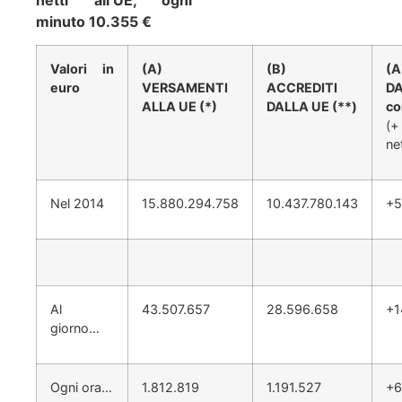
netti all’UE, ogni
minuto 10.355 €
Valori in
(A)
(B)
(A
euro
VERSAMENTI
ACCREDITI
D
ALLA UE (*)
DALLA UE (**)
co
(+
ne
Nel 2014
15.880.294.758
10.437.780.143
+5
Al
43.507.657
28.596.658
+1
giorno…
Ogni ora…
1.812.819
1.191.527
+6