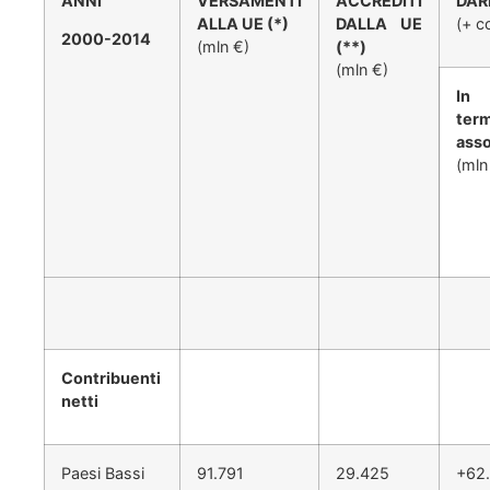
ANNI
VERSAMENTI
ACCREDITI
DAR
ALLA UE (*)
DALLA UE
(+ c
2000-2014
(mln €)
(**)
(mln €)
In
term
asso
(mln
Contribuenti
netti
Paesi Bassi
91.791
29.425
+62