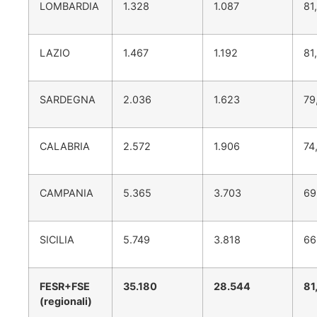
LOMBARDIA
1.328
1.087
81
LAZIO
1.467
1.192
81
SARDEGNA
2.036
1.623
79
CALABRIA
2.572
1.906
74
CAMPANIA
5.365
3.703
69
SICILIA
5.749
3.818
66
FESR+FSE
35.180
28.544
81
(regionali)