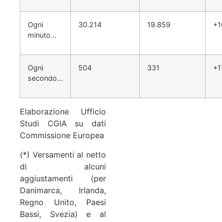
Ogni
30.214
19.859
+1
minuto…
Ogni
504
331
+1
secondo…
Elaborazione Ufficio
Studi CGIA su dati
Commissione Europea
(*) Versamenti al netto
di alcuni
aggiustamenti (per
Danimarca, Irlanda,
Regno Unito, Paesi
Bassi, Svezia) e al