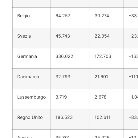
Belgio
64.257
30.274
+33
Svezia
45.743
22.054
+23
Germania
336.022
172.703
+16
Danimarca
32.793
21.601
+11.
Lussemburgo
3.719
2.678
+1.0
Regno Unito
186.523
102.611
+83
Austria
35.301
25.025
+10