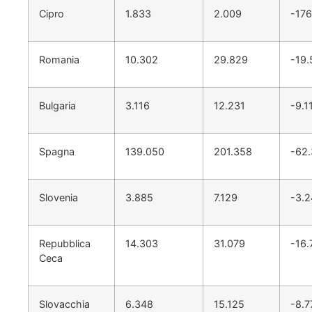
Cipro
1.833
2.009
-176
Romania
10.302
29.829
-19.
Bulgaria
3.116
12.231
-9.1
Spagna
139.050
201.358
-62
Slovenia
3.885
7.129
-3.
Repubblica
14.303
31.079
-16.
Ceca
Slovacchia
6.348
15.125
-8.7