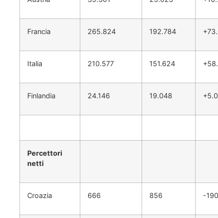
Francia
265.824
192.784
+73
Italia
210.577
151.624
+58
Finlandia
24.146
19.048
+5.
Percettori
netti
Croazia
666
856
-19