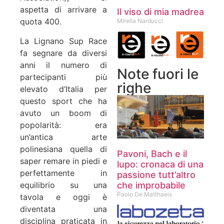
aspetta di arrivare a
Il viso di mia madrea
quota 400.
Mirella Narducci
La Lignano Sup Race
fa segnare da diversi
anni il numero di
Note fuori le
partecipanti più
righe
elevato d’Italia per
questo sport che ha
avuto un boom di
popolarità: era
un’antica arte
polinesiana quella di
Pavoni, Bach e il
saper remare in piedi e
lupo: cronaca di una
perfettamente in
passione tutt’altro
equilibrio su una
che improbabile
Paolo De Matthaeis
tavola e oggi è
diventata una
disciplina praticata in