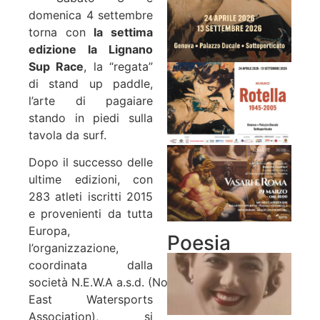
domenica 4 settembre
torna con
la settima
edizione la Lignano
Sup Race
, la “regata”
di stand up paddle,
l’arte di pagaiare
stando in piedi sulla
tavola da surf.
Dopo il successo delle
ultime edizioni, con
283 atleti iscritti 2015
e provenienti da tutta
Europa,
Poesia
l’organizzazione,
coordinata dalla
società N.E.W.A a.s.d. (North
East Watersports
Association), si