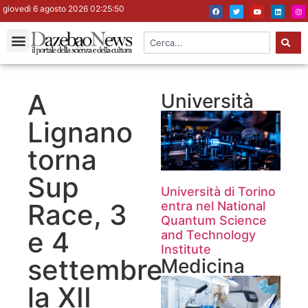
giovedì 6 agosto 2026 02:25:51
A
Università
Lignano
torna
Sup
Università di Torino
Race, 3
entra nel National
Quantum Science
e 4
and Technology
Institute
settembre
Medicina
la XII