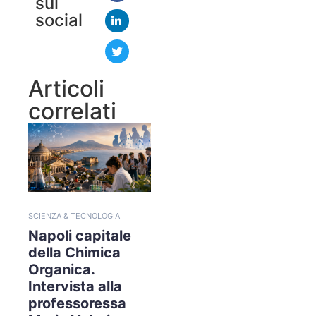
sui
social
Articoli
correlati
SCIENZA & TECNOLOGIA
Napoli capitale
della Chimica
Organica.
Intervista alla
professoressa