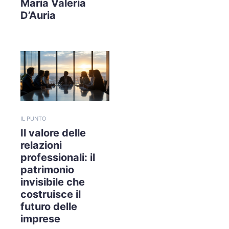
Maria Valeria
D’Auria
IL PUNTO
Il valore delle
relazioni
professionali: il
patrimonio
invisibile che
costruisce il
futuro delle
imprese