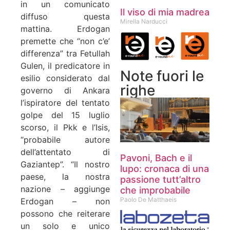
in un comunicato
Il viso di mia madrea
diffuso questa
Mirella Narducci
mattina. Erdogan
premette che “non c’e’
differenza” tra Fetullah
Gulen, il predicatore in
Note fuori le
esilio considerato dal
righe
governo di Ankara
l’ispiratore del tentato
golpe del 15 luglio
scorso, il Pkk e l’Isis,
“probabile autore
dell’attentato di
Pavoni, Bach e il
Gaziantep”. “Il nostro
lupo: cronaca di una
paese, la nostra
passione tutt’altro
nazione – aggiunge
che improbabile
Paolo De Matthaeis
Erdogan – non
possono che reiterare
un solo e unico