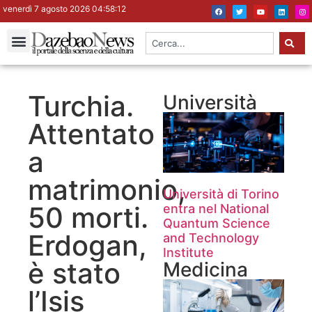
venerdì 7 agosto 2026 04:58:13
Turchia.
Università
Attentato
a
matrimonio,
Università di Torino
50 morti.
entra nel National
Quantum Science
Erdogan,
and Technology
Institute
è stato
Medicina
l’Isis