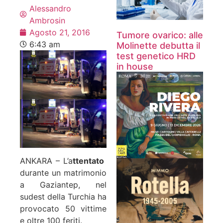
Alessandro
Ambrosin
Agosto 21, 2016
Tumore ovarico: alle
6:43 am
Molinette debutta il
test genetico HRD
in house
ANKARA – L’a
ttentato
durante un matrimonio
a Gaziantep, nel
sudest della Turchia ha
provocato 50 vittime
e oltre 100 feriti.