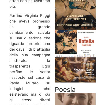
affari non ne usciremo
più.
Perfino Virginia Raggi
che aveva promesso
un grande
cambiamento, scivola
su una questione che
riguarda proprio uno
dei cavalli di b attaglia
della sua campagna
elettorale: la
trasparenza. Oggi
perfino le verità
nascoste sul caso di
Paola Muraro, su
Poesia
indagini che
esistevano ma di cui
gli stessi diretti