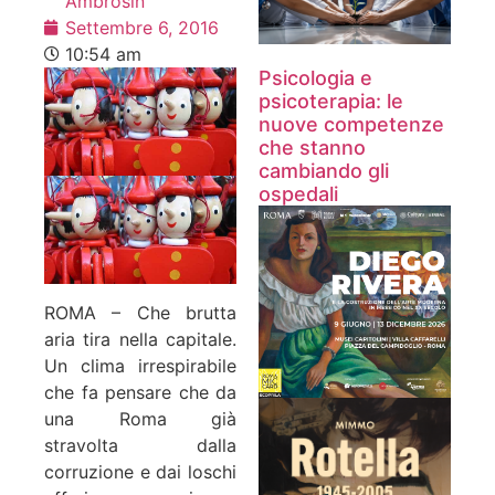
Ambrosin
Settembre 6, 2016
10:54 am
Psicologia e
psicoterapia: le
nuove competenze
che stanno
cambiando gli
ospedali
ROMA – Che brutta
aria tira nella capitale.
Un clima irrespirabile
che fa pensare che da
una Roma già
stravolta dalla
corruzione e dai loschi