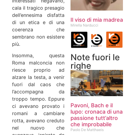
interessati negavano,
cala il tragico presagio
dell’ennesima disfatta
Il viso di mia madrea
di un etica e di una
Mirella Narducci
coerenza che
sembrano non esistere
più.
Note fuori le
Insomma, questa
Roma malconcia non
righe
riesce proprio ad
alzare la testa, a venir
fuori dal caos che
l’accompagna da
troppo tempo. Eppure
Pavoni, Bach e il
ci avevano provato i
lupo: cronaca di una
romani a cambiare
passione tutt’altro
rotta, avevano creduto
che improbabile
nel nuovo che
Paolo De Matthaeis
avanzava, ispirato da