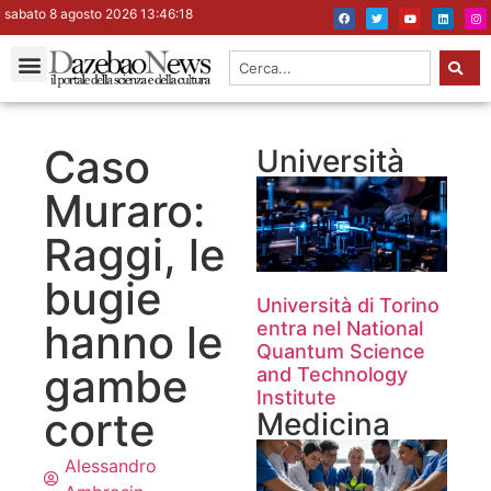
sabato 8 agosto 2026 13:46:19
Caso
Università
Muraro:
Raggi, le
bugie
Università di Torino
hanno le
entra nel National
Quantum Science
gambe
and Technology
Institute
corte
Medicina
Alessandro