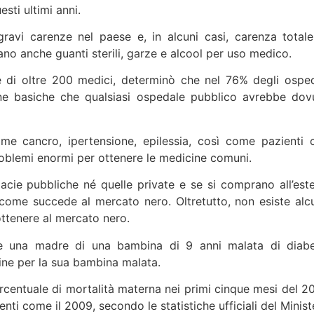
esti ultimi anni.
ravi carenze nel paese e, in alcuni casi, carenza totale
no anche guanti sterili, garze e alcool per uso medico.
te di oltre 200 medici, determinò che nel 76% degli osped
ine basiche che qualsiasi ospedale pubblico avrebbe dov
e cancro, ipertensione, epilessia, così come pazienti 
roblemi enormi per ottenere le medicine comuni.
acie pubbliche né quelle private e se si comprano all’este
 come succede al mercato nero. Oltretutto, non esiste alc
ottenere al mercato nero.
dice una madre di una bambina di 9 anni malata di diabe
icine per la sua bambina malata.
ercentuale di mortalità materna nei primi cinque mesi del 20
centi come il 2009, secondo le statistiche ufficiali del Minis