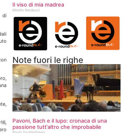
Il viso di mia madrea
Mirella Narducci
 di
ali
uto
Note fuori le righe
con
ro,
una
te,
Pavoni, Bach e il lupo: cronaca di una
16,
passione tutt’altro che improbabile
tero
Paolo De Matthaeis