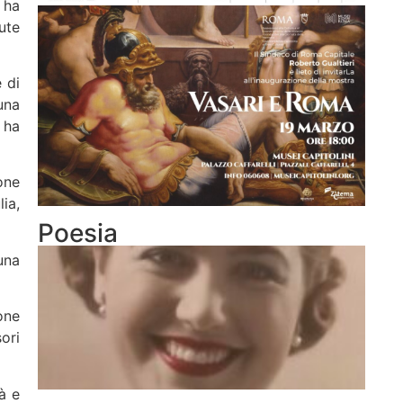
 ha
ute
 di
una
 ha
one
ia,
Poesia
una
one
ori
à e