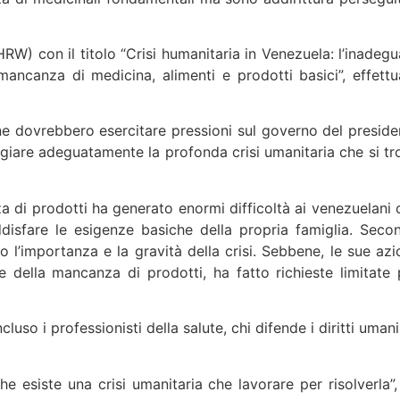
W) con il titolo “Crisi humanitaria in Venezuela: l’inadegu
ancanza di medicina, alimenti e prodotti basici”, effettu
ne dovrebbero esercitare pressioni sul governo del preside
giare adeguatamente la profonda crisi umanitaria che si tr
a di prodotti ha generato enormi difficoltà ai venezuelani 
isfare le esigenze basiche della propria famiglia. Seco
’importanza e la gravità della crisi. Sebbene, le sue azio
e della mancanza di prodotti, ha fatto richieste limitate 
luso i professionisti della salute, chi difende i diritti umani
e esiste una crisi umanitaria che lavorare per risolverla”,