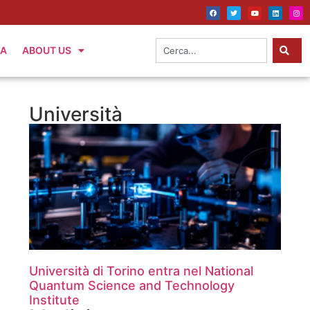
IA
ABOUT US
Università
Università di Torino entra nel National
Quantum Science and Technology
Institute