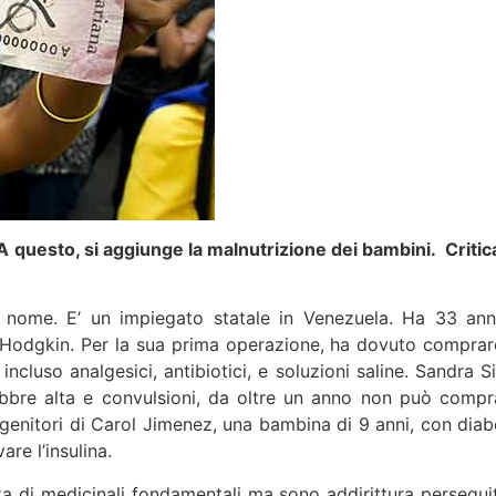
 A questo, si aggiunge la malnutrizione dei bambini. Critic
o nome. E’ un impiegato statale in Venezuela. Ha 33 ann
a Hodgkin. Per la sua prima operazione, ha dovuto comprar
incluso analgesici, antibiotici, e soluzioni saline. Sandra S
bbre alta e convulsioni, da oltre un anno non può compr
 genitori di Carol Jimenez, una bambina di 9 anni, con diab
vare l’insulina.
a di medicinali fondamentali ma sono addirittura perseguit