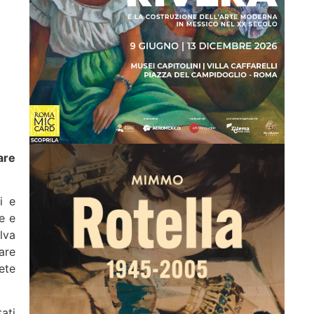
are
i e
e e
ilva
are
ete
ati