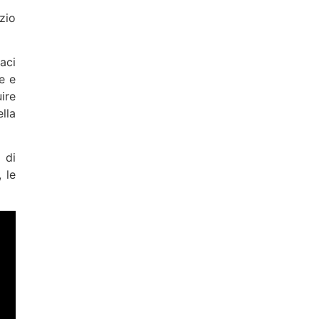
izio
aci
e e
ire
lla
 di
 le