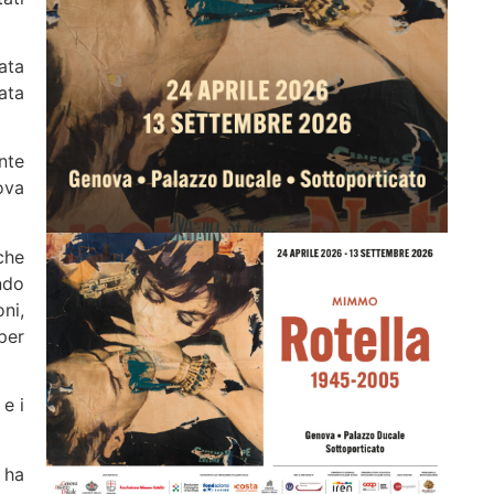
ata
ata
nte
ova
che
ndo
ni,
per
 e i
 ha