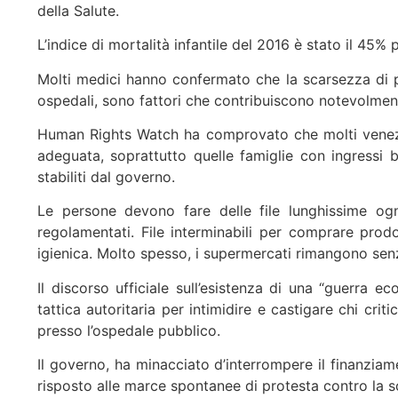
della Salute.
L’indice di mortalità infantile del 2016 è stato il 45% 
Molti medici hanno confermato che la scarsezza di pr
ospedali, sono fattori che contribuiscono notevolmente
Human Rights Watch ha comprovato che molti venezu
adeguata, soprattutto quelle famiglie con ingressi 
stabiliti dal governo.
Le persone devono fare delle file lunghissime ogn
regolamentati. File interminabili per comprare prodott
igienica. Molto spesso, i supermercati rimangono senza
Il discorso ufficiale sull’esistenza di una “guerra e
tattica autoritaria per intimidire e castigare chi crit
presso l’ospedale pubblico.
Il governo, ha minacciato d’interrompere il finanziame
risposto alle marce spontanee di protesta contro la sc