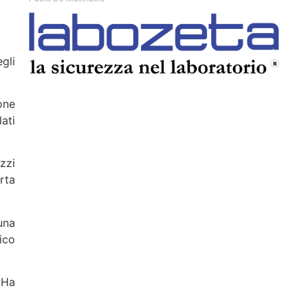
gli
one
ati
zzi
rta
una
ico
 Ha