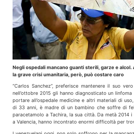
Negli ospedali mancano guanti sterili, garze e alcol.
la grave crisi umanitaria, però, può costare caro
“Carlos Sanchez”, preferisce mantenere il suo ver
nell’ottobre 2015 gli hanno diagnosticato un linfom
portare all’ospedale medicine e altri materiali di uso, 
di 33 anni, è madre di un bambino che soffre di fe
paracetamolo a Tachira, la sua città. Da metà 2014 i
a Valencia, hanno incontrato enormi difficoltà per tro
I venezuelani oggi, non solo soffrono per la mancanz