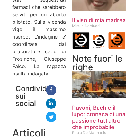
farmaci che sarebbero
serviti per un aborto
Il viso di mia madrea
pilotato. Sulla vicenda
Mirella Narducci
vige il massimo
riserbo. L’indagine e’
coordinata dal
procuratore capo di
Note fuori le
Frosinone, Giuseppe
righe
Falco. La ragazza
risulta indagata.
Condividi
sui
social
Pavoni, Bach e il
lupo: cronaca di una
passione tutt’altro
che improbabile
Articoli
Paolo De Matthaeis