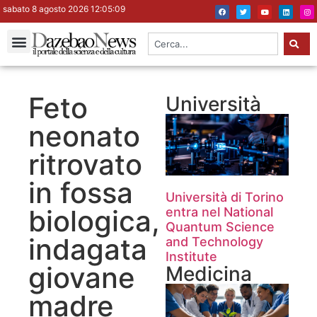
sabato 8 agosto 2026 12:05:10
Feto
Università
neonato
ritrovato
in fossa
Università di Torino
biologica,
entra nel National
Quantum Science
indagata
and Technology
Institute
giovane
Medicina
madre