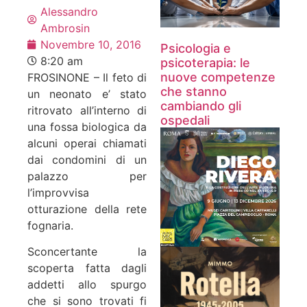
Alessandro
Ambrosin
Novembre 10, 2016
Psicologia e
8:20 am
psicoterapia: le
nuove competenze
FROSINONE – Il feto di
che stanno
un neonato e’ stato
cambiando gli
ritrovato all’interno di
ospedali
una fossa biologica da
alcuni operai chiamati
dai condomini di un
palazzo per
l’improvvisa
otturazione della rete
fognaria.
Sconcertante la
scoperta fatta dagli
addetti allo spurgo
che si sono trovati fi