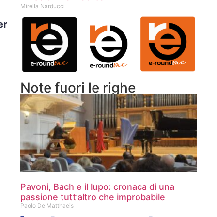
Mirella Narducci
er
Note fuori le righe
Pavoni, Bach e il lupo: cronaca di una
passione tutt’altro che improbabile
Paolo De Matthaeis