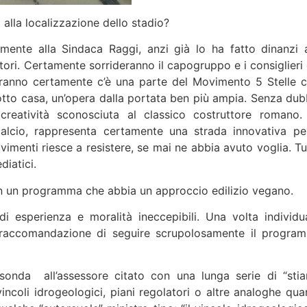
 alla localizzazione dello stadio?
amente alla Sindaca Raggi, anzi già lo ha fatto dinanzi a
tori. Certamente sorrideranno il capogruppo e i consiglieri 
ranno certamente c’è una parte del Movimento 5 Stelle c
i sotto casa, un’opera dalla portata ben più ampia. Senza dub
reatività sconosciuta al classico costruttore romano.
 calcio, rappresenta certamente una strada innovativa per
vimenti riesce a resistere, se mai ne abbia avuto voglia. Tu
diatici.
on un programma che abbia un approccio edilizio vegano.
i esperienza e moralità ineccepibili. Una volta individu
a raccomandazione di seguire scrupolosamente il progra
sonda all’assessore citato con una lunga serie di “sti
incoli idrogeologici, piani regolatori o altre analoghe qua