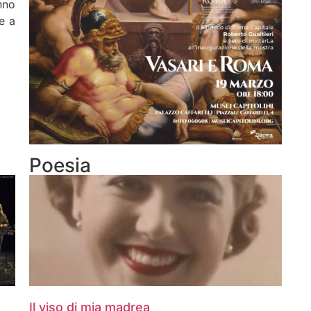
nno
e a
Poesia
Il viso di mia madrea