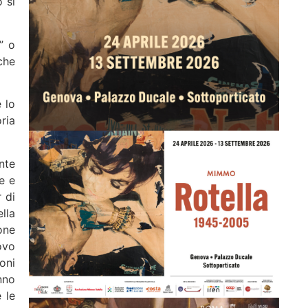
 si
” o
che
 lo
ria
nte
e e
 di
lla
one
ovo
oni
anno
 le