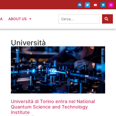
IA
ABOUT US
Università
Università di Torino entra nel National
Quantum Science and Technology
Institute