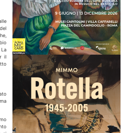
lle
del
he,
bio
 La
 il
tto
ato
mma
amo
nto