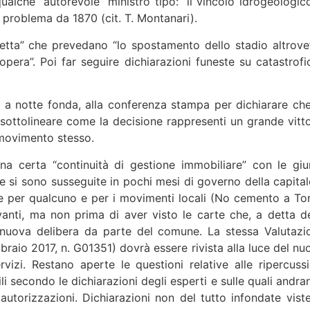
ualche “autorevole” ministro tipo: “il vincolo idrogeologico
 problema da 1870 (cit. T. Montanari).
vetta” che prevedano “lo spostamento dello stadio altrove
pera”. Poi far seguire dichiarazioni funeste su catastrofi
e a notte fonda, alla conferenza stampa per dichiarare che
 sottolineare come la decisione rappresenti un grande vitto
il movimento stesso.
na certa “continuità di gestione immobiliare” con le giu
 si sono susseguite in pochi mesi di governo della capital
 per qualcuno e per i movimenti locali (No cemento a Tor
anti, ma non prima di aver visto le carte che, a detta de
 nuova delibera da parte del comune. La stessa Valutazi
braio 2017, n. G01351) dovrà essere rivista alla luce del nu
zi. Restano aperte le questioni relative alle ripercussi
ili secondo le dichiarazioni degli esperti e sulle quali andr
 autorizzazioni. Dichiarazioni non del tutto infondate viste