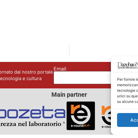
Email
No
rnato dal nostro portale
tecnologia e cultura
Per fornire 
memorizzare 
tecnologie c
Main partner
unici su que
su alcune ca
Ac