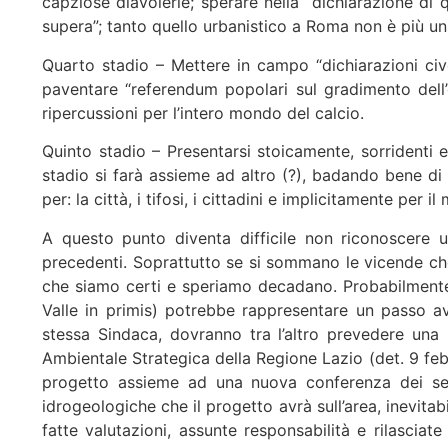
capziose diavolerie; sperare nella dichiarazione di q
supera”; tanto quello urbanistico a Roma non è più un
Quarto stadio – Mettere in campo “dichiarazioni ci
paventare “referendum popolari sul gradimento dell’o
ripercussioni per l’intero mondo del calcio.
Quinto stadio – Presentarsi stoicamente, sorridenti 
stadio si farà assieme ad altro (?), badando bene di
per: la città, i tifosi, i cittadini e implicitamente per 
A questo punto diventa difficile non riconoscere u
precedenti. Soprattutto se si sommano le vicende che
che siamo certi e speriamo decadano. Probabilmente
Valle in primis) potrebbe rappresentare un passo av
stessa Sindaca, dovranno tra l’altro prevedere una
Ambientale Strategica della Regione Lazio (det. 9 feb
progetto assieme ad una nuova conferenza dei servi
idrogeologiche che il progetto avrà sull’area, inevitab
fatte valutazioni, assunte responsabilità e rilasciate