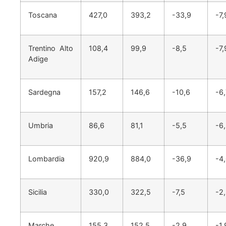
Toscana
427,0
393,2
-33,9
-7,
Trentino Alto
108,4
99,9
-8,5
-7,
Adige
Sardegna
157,2
146,6
-10,6
-6,
Umbria
86,6
81,1
-5,5
-6
Lombardia
920,9
884,0
-36,9
-4
Sicilia
330,0
322,5
-7,5
-2
Marche
155,3
152,5
-2,9
-1,