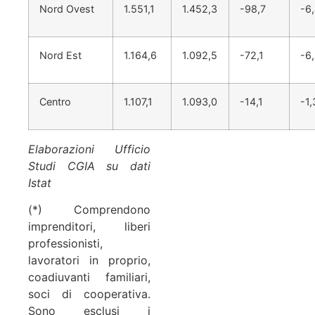
Nord Ovest
1.551,1
1.452,3
-98,7
-6
Nord Est
1.164,6
1.092,5
-72,1
-6
Centro
1.107,1
1.093,0
-14,1
-1,
Elaborazioni Ufficio
Studi CGIA su dati
Istat
(*) Comprendono
imprenditori, liberi
professionisti,
lavoratori in proprio,
coadiuvanti familiari,
soci di cooperativa.
Sono esclusi i