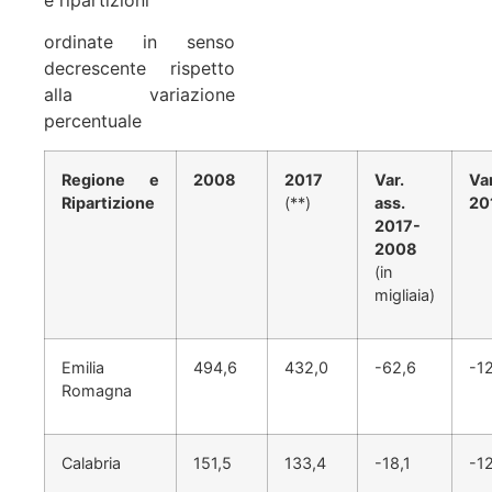
ordinate in senso
decrescente rispetto
alla variazione
percentuale
Regione e
2008
2017
Var.
Var
Ripartizione
(**)
ass.
20
2017-
2008
(in
migliaia)
Emilia
494,6
432,0
-62,6
-12
Romagna
Calabria
151,5
133,4
-18,1
-1