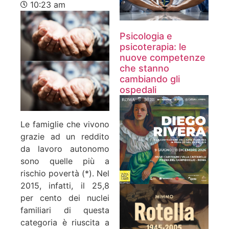
10:23 am
Psicologia e
psicoterapia: le
nuove competenze
che stanno
cambiando gli
ospedali
Le famiglie che vivono
grazie ad un reddito
da lavoro autonomo
sono quelle più a
rischio povertà (*). Nel
2015, infatti, il 25,8
per cento dei nuclei
familiari di questa
categoria è riuscita a