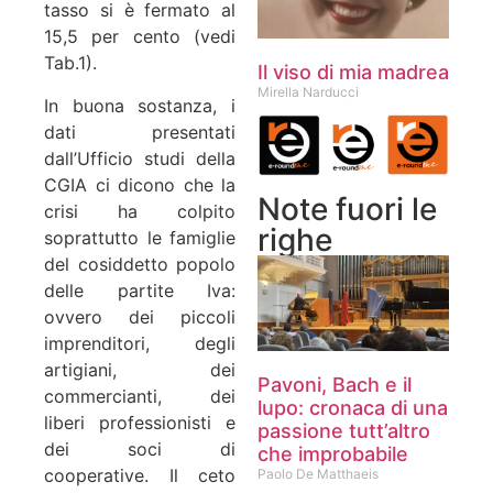
tasso si è fermato al
15,5 per cento (vedi
Tab.1).
Il viso di mia madrea
Mirella Narducci
In buona sostanza, i
dati presentati
dall’Ufficio studi della
CGIA ci dicono che la
Note fuori le
crisi ha colpito
righe
soprattutto le famiglie
del cosiddetto popolo
delle partite Iva:
ovvero dei piccoli
imprenditori, degli
artigiani, dei
Pavoni, Bach e il
commercianti, dei
lupo: cronaca di una
liberi professionisti e
passione tutt’altro
dei soci di
che improbabile
cooperative. Il ceto
Paolo De Matthaeis