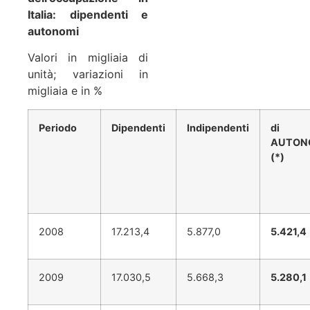
Italia: dipendenti e
autonomi
Valori in migliaia di
unità; variazioni in
migliaia e in %
Periodo
Dipendenti
Indipendenti
di c
AUTON
(*)
2008
17.213,4
5.877,0
5.421,4
2009
17.030,5
5.668,3
5.280,1