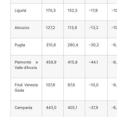
Liguria
170,3
152,5
-17,8
-1
Abruzzo
127,2
113,9
-13,2
-1
Puglia
310,6
280,4
-30,2
-9,
Piemonte e
459,9
415,8
-44,1
-9
Valle d’Aosta
Friuli Venezia
107,6
97,6
-10,0
-9
Giulia
Campania
443,0
405,1
-37,9
-8