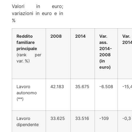
Valori in euro;
variazioni in euro e in
%
Reddito
2008
2014
Var.
Va
familiare
ass.
201
principale
2014-
(rank per
2008
var. %)
(in
euro)
Lavoro
42.183
35.675
-6.508
-15,
autonomo
(**)
Lavoro
33.625
33.516
-109
-0,3
dipendente