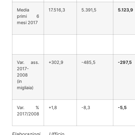
Media
17.516,3
5.391,5
5.123,9
primi 6
mesi 2017
Var. ass.
+302,9
-485,5
-297,5
2017-
2008
(in
migliaia)
Var. %
+1,8
-8,3
-5,5
2017/2008
Elaborazioni Ufficio