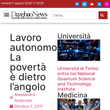
venerdì 7 agosto 2026 11:18:29
Lavoro
Università
autonomo?
La
povertà
Università di Torino
è dietro
entra nel National
Quantum Science
l’angolo
and Technology
Institute
Medicina
Alessandro
Ambrosin
Ottobre 7, 2017