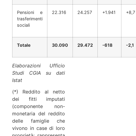
Pensioni e
22.316
24.257
+1.941
+8,7
trasferimenti
sociali
Totale
30.090
29.472
-618
-2,1
Elaborazioni Ufficio
Studi CGIA su dati
Istat
(*) Reddito al netto
dei fitti imputati
(componente non-
monetaria del reddito
delle famiglie che
vivono in case di loro
proprietà; rappresenta