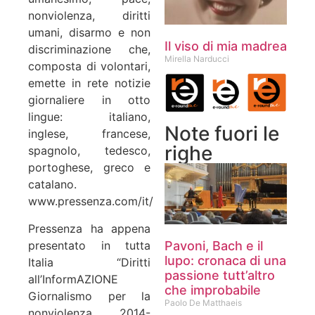
nonviolenza, diritti
umani, disarmo e non
Il viso di mia madrea
discriminazione
che,
Mirella Narducci
composta di volontari,
emette in rete notizie
giornaliere in otto
lingue: italiano,
Note fuori le
inglese, francese,
righe
spagnolo, tedesco,
portoghese, greco e
catalano.
www.pressenza.com/it/
Pressenza ha appena
presentato in tutta
Pavoni, Bach e il
lupo: cronaca di una
Italia “Diritti
passione tutt’altro
all’InformAZIONE
che improbabile
Giornalismo per la
Paolo De Matthaeis
nonviolenza 2014-