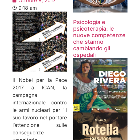
Ottobre 8, 2017
9:18 am
Psicologia e
psicoterapia: le
nuove competenze
che stanno
cambiando gli
ospedali
Il Nobel per la Pace
2017 a ICAN, la
campagna
internazionale contro
le armi nucleari per “il
suo lavoro nel portare
l’attenzione sulle
conseguenze
umanitarie