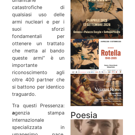
catastrofiche di
qualsiasi uso delle
armi nucleari e per i
suoi sforzi
fondamentali per
ottenere un trattato
che metta al bando
queste armi” è
un
importante
riconoscimento agli
oltre 400 partner che
si battono per identico
traguardo.
Tra questi Pressenza:
a
genzia stampa
Poesia
internazionale
specializzata in
umanesimo, pace,