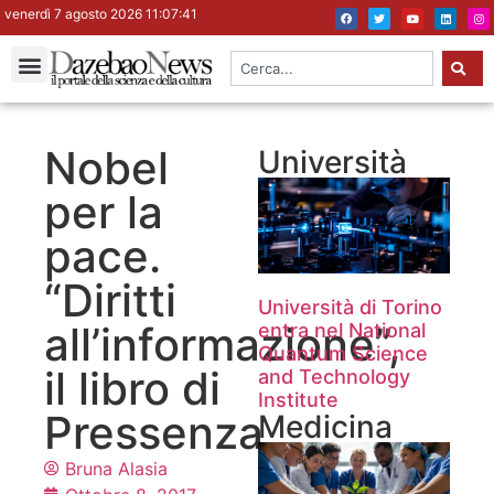
venerdì 7 agosto 2026 11:07:41
Nobel
Università
per la
pace.
“Diritti
Università di Torino
all’informazione”,
entra nel National
Quantum Science
il libro di
and Technology
Institute
Pressenza
Medicina
Bruna Alasia