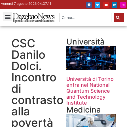
venerdì 7 agosto 2026 04:37:11
CSC
Università
Danilo
Dolci.
Incontro
Università di Torino
di
entra nel National
Quantum Science
contrasto
and Technology
Institute
alla
Medicina
povertà