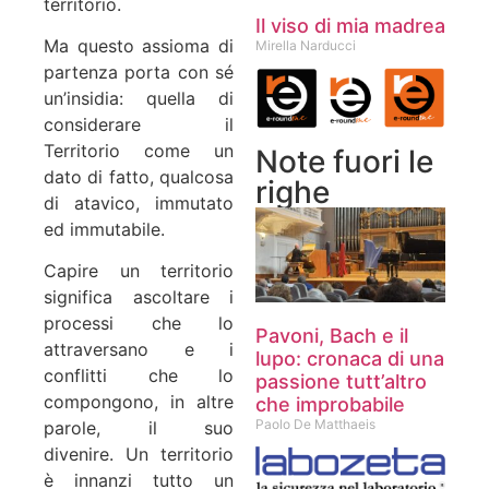
territorio.
Il viso di mia madrea
Ma questo assioma di
Mirella Narducci
partenza porta con sé
un’insidia: quella di
considerare il
Territorio come un
Note fuori le
dato di fatto, qualcosa
righe
di atavico, immutato
ed immutabile.
Capire un territorio
significa ascoltare i
processi che lo
Pavoni, Bach e il
attraversano e i
lupo: cronaca di una
conflitti che lo
passione tutt’altro
compongono, in altre
che improbabile
Paolo De Matthaeis
parole, il suo
divenire. Un territorio
è innanzi tutto un