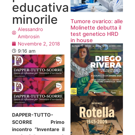
educativa
minorile
Tumore ovarico: alle
Molinette debutta il
Alessandro
test genetico HRD
Ambrosin
in house
Novembre 2, 2018
9:16 am
DAPPER-TUTTO-
SCORRE
Primo
incontro “Inventare il