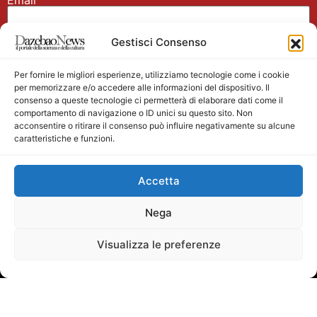
Email
Gestisci Consenso
Nome
Per fornire le migliori esperienze, utilizziamo tecnologie come i cookie
per memorizzare e/o accedere alle informazioni del dispositivo. Il
consenso a queste tecnologie ci permetterà di elaborare dati come il
comportamento di navigazione o ID unici su questo sito. Non
acconsentire o ritirare il consenso può influire negativamente su alcune
caratteristiche e funzioni.
Main partner
Accetta
Nega
Visualizza le preferenze
Testata giornalistica registrata presso il Tribunale di
Velletri n. 1/2011 del 27/01/2011 Direttore responsabile
Alessandro Ambrosin Redazione +39 338 4911077 per
info scrivi a:
mediasurfer@dazebaonews.it