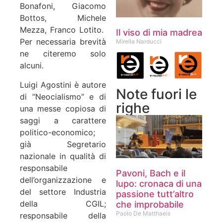
Bonafoni, Giacomo
Bottos, Michele
Mezza, Franco Lotito.
Il viso di mia madrea
Per necessaria brevità
Mirella Narducci
ne citeremo solo
alcuni.
Luigi Agostini è autore
Note fuori le
di “Neocialismo” e di
righe
una messe copiosa di
saggi a carattere
politico-economico;
già Segretario
nazionale in qualità di
responsabile
Pavoni, Bach e il
dell’organizzazione e
lupo: cronaca di una
del settore Industria
passione tutt’altro
della CGIL;
che improbabile
Paolo De Matthaeis
responsabile della