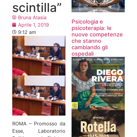
scintilla”
Bruna Alasia
Psicologia e
Aprile 1, 2019
psicoterapia: le
9:12 am
nuove competenze
che stanno
cambiando gli
ospedali
ROMA – Promosso da
Esse, Laboratorio