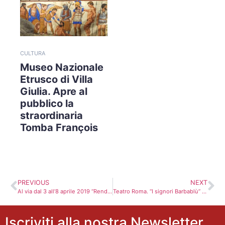
CULTURA
Museo Nazionale
Etrusco di Villa
Giulia. Apre al
pubblico la
straordinaria
Tomba François
PREVIOUS
NEXT
Al via dal 3 all’8 aprile 2019 “Rendez-vous”, il festival del nuovo cinema francese
Teatro Roma. “I signori Barbablù” fino al 14 aprile
Iscriviti alla nostra Newsletter