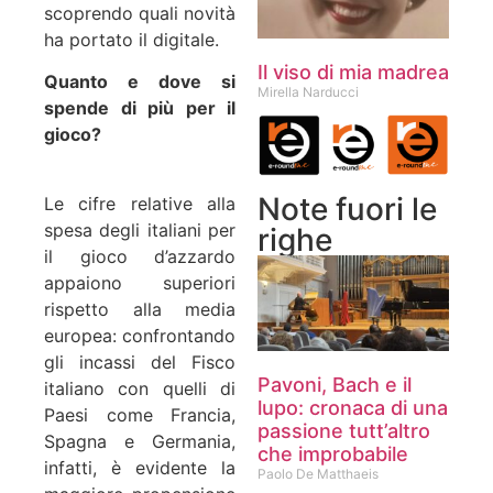
scoprendo quali novità
ha portato il digitale.
Il viso di mia madrea
Quanto e dove si
Mirella Narducci
spende di più per il
gioco?
Note fuori le
Le cifre relative alla
spesa degli italiani per
righe
il gioco d’azzardo
appaiono superiori
rispetto alla media
europea: confrontando
gli incassi del Fisco
Pavoni, Bach e il
italiano con quelli di
lupo: cronaca di una
Paesi come Francia,
passione tutt’altro
Spagna e Germania,
che improbabile
infatti, è evidente la
Paolo De Matthaeis