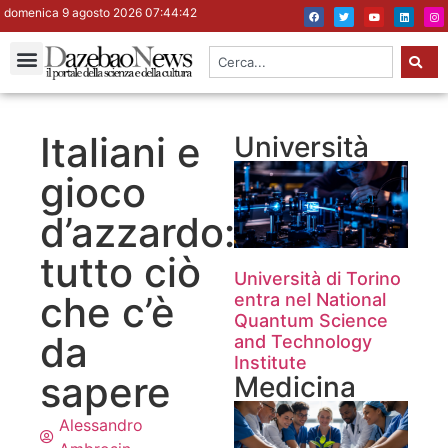
domenica 9 agosto 2026 07:44:43
Italiani e
Università
gioco
d’azzardo:
tutto ciò
Università di Torino
che c’è
entra nel National
Quantum Science
da
and Technology
Institute
sapere
Medicina
Alessandro