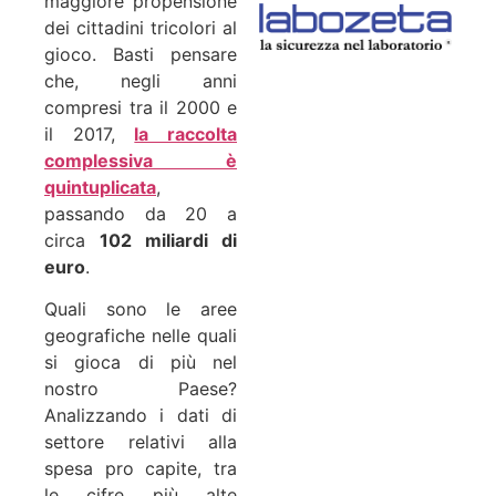
maggiore propensione
dei cittadini tricolori al
gioco. Basti pensare
che, negli anni
compresi tra il 2000 e
il 2017,
la raccolta
complessiva è
quintuplicata
,
passando da 20 a
circa
102 miliardi di
euro
.
Quali sono le aree
geografiche nelle quali
si gioca di più nel
nostro Paese?
Analizzando i dati di
settore relativi alla
spesa pro capite, tra
le cifre più alte