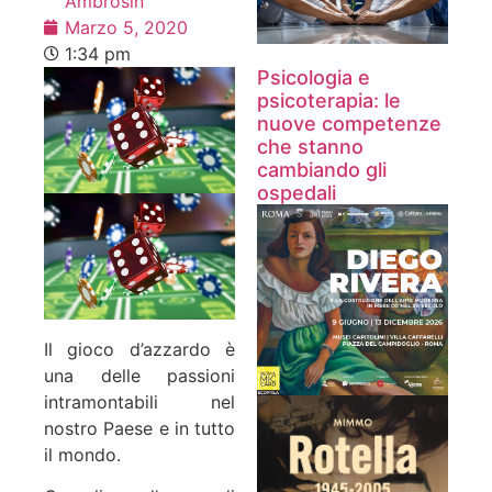
Ambrosin
Marzo 5, 2020
1:34 pm
Psicologia e
psicoterapia: le
nuove competenze
che stanno
cambiando gli
ospedali
Il gioco d’azzardo è
una delle passioni
intramontabili nel
nostro Paese e in tutto
il mondo.