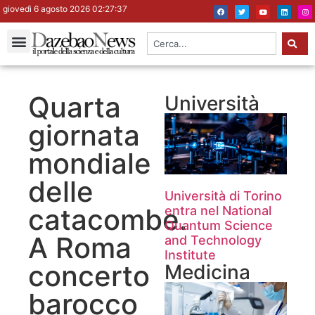
giovedì 6 agosto 2026 02:27:37
Quarta
Università
giornata
mondiale
delle
Università di Torino
catacombe.
entra nel National
Quantum Science
A Roma
and Technology
Institute
concerto
Medicina
barocco