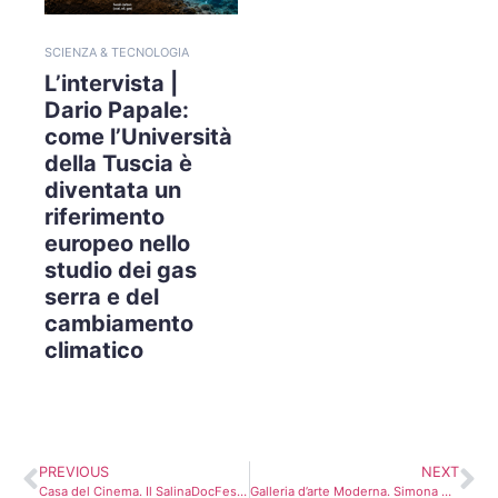
SCIENZA & TECNOLOGIA
L’intervista |
Dario Papale:
come l’Università
della Tuscia è
diventata un
riferimento
europeo nello
studio dei gas
serra e del
cambiamento
climatico
PREVIOUS
NEXT
Casa del Cinema. Il SalinaDocFest chiude nel segno della solidarietà
Galleria d’arte Moderna. Simona Marchini “L’importanza di chiamarsi Constance” di Valeria Moretti