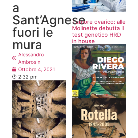
a
Sant’Agnese
Tumore ovarico: alle
fuori le
Molinette debutta il
test genetico HRD
mura
in house
Alessandro
Ambrosin
Ottobre 4, 2021
2:32 pm