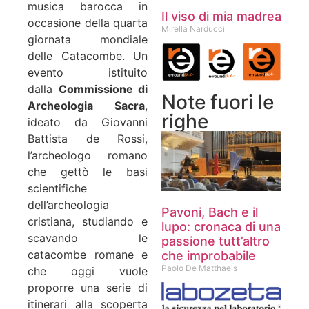
musica barocca in
Il viso di mia madrea
occasione della quarta
Mirella Narducci
giornata mondiale
delle Catacombe. Un
evento istituito
dalla
Commissione di
Note fuori le
Archeologia Sacra
,
righe
ideato da Giovanni
Battista de Rossi,
l’archeologo romano
che gettò le basi
scientifiche
dell’archeologia
Pavoni, Bach e il
cristiana, studiando e
lupo: cronaca di una
scavando le
passione tutt’altro
catacombe romane e
che improbabile
Paolo De Matthaeis
che oggi vuole
proporre una serie di
itinerari alla scoperta