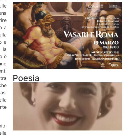
lle
una
ire
o a
lla
o a
 la
o è
nno
nti
Poesia
tra
che
asi
lla
rte
io,
lla