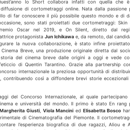
Quest’anno lo Short collabora infatti con quella che è
 diffusione di cortometraggi online. Nata dalla passione 
lo di far conoscere il più possibile questo mondo e di d
’occasione, sono stati proiettati due cortometraggi: Skin 
remio Oscar nel 2019, e On Silent, diretto dal regi
attrice protagonista
Jun Ichikawa
e, da remoto, dal candid
gurare la nuova collaborazione, è stato infine proiettato
 Cinema Breve, una produzione originale diretta dal soci
a storia del cinema breve dalle origini a oggi e vede c
feticcio di Quentin Tarantino. Grazie alla partnership con
concorso internazionale la preziosa opportunità di distribuir
, contribuendo così a diffondere brevi storie eccezionali
raggi del Concorso Internazionale, al quale partecipano
 cinema e università del mondo. Il primo è stato En rang 
Margherita Giusti
,
Viola Mancini
ed
Elisabetta Bosco
ha
erimentale di Cinematografia del Piemonte. Il cortometrag
ontare l’esperienza biografica di due ragazzi, Aliou e Af