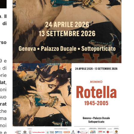
n
.
Il
 di
rso
9 e
 di
rie
dat
,
oni
suo
rat
che
ema
noi
e e