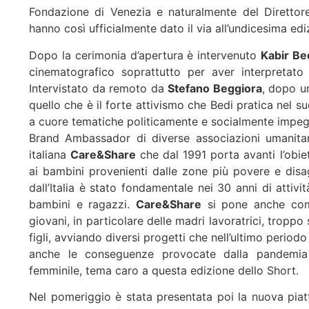
Fondazione di Venezia e naturalmente del Direttore
hanno così ufficialmente dato il via all’undicesima edi
Dopo la cerimonia d’apertura è intervenuto
Kabir Be
cinematografico soprattutto per aver interpretato 
Intervistato da remoto da
Stefano Beggiora
, dopo un
quello che è il forte attivismo che Bedi pratica nel s
a cuore tematiche politicamente e socialmente impegn
Brand Ambassador di diverse associazioni umanitari
italiana
Care&Share
che dal 1991 porta avanti l’obiet
ai bambini provenienti dalle zone più povere e disag
dall’Italia è stato fondamentale nei 30 anni di attivi
bambini e ragazzi.
Care&Share
si pone anche come
giovani, in particolare delle madri lavoratrici, tropp
figli, avviando diversi progetti che nell’ultimo period
anche le conseguenze provocate dalla pandemia c
femminile, tema caro a questa edizione dello Short.
Nel pomeriggio è stata presentata poi la nuova pi