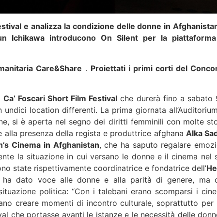
estival e analizza la condizione delle donne in Afghanista
Jun Ichikawa introducono On Silent per la piattaforma
umanitaria Care&Share
.
Proiettati i primi corti del Conco
l
Ca’ Foscari Short Film Festival
che durerà fino a sabato 
undici location differenti. La prima giornata all’Auditorium
e, si è aperta nel segno dei diritti femminili con molte sto
e alla presenza della regista e produttrice afghana
Alka Sa
s Cinema in Afghanistan
, che ha saputo regalare emozi
ente la situazione in cui versano le donne e il cinema nel 
ono state rispettivamente coordinatrice e fondatrice dell’
He
ha dato voce alle donne e alla parità di genere, ma 
situazione politica: “Con i talebani erano scomparsi i cin
ano creare momenti di incontro culturale, soprattutto per 
val che portasse avanti le istanze e le necessità delle donn