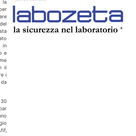
 la
per
are
del
sta
ato
 in
o e
ome
 il
e i
 da
 30
par
nno
gio
if,