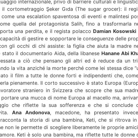
aggio internazionale, privo di barriere culturali e linguisti
il cortometraggio Şeker Gıda (The sugar grocer): il regi
 come una escalation spaventosa di eventi e malintesi po
ome quella del protagonista Salih, fino a trasformarla ne
porta una perdita, e il regista polacco
Damian Kosowski
incapacità di gestire e sopportare le conseguenze delle prop
on gli occhi di chi assiste: la figlia che aiuta la madre ne
è stato il documentario Aida, della libanese
Hanane Abi Kha
essata a ciò che pensano gli altri ed è reduce da un tri
ndo la vita anziché la morte perché come lei stessa dice “
to il film a tutte le donne forti e indipendenti che, come
iverla pienamente. Il corto successivo è stato Europa (Europ
avoratore straniero in Svizzera che scopre che sua madr
di portare una mucca di nome Europa al macello ma, arriva
aggio che riflette la sua sofferenza e che si conclude 
vita.
Ana Andonova
, macedone, ha presentato invece
racconta la storia di una bambina, Keti, che si ritrova in
he non le permette di scegliere liberamente le proprie amici
more. Keti è solo una bambina, ma riflette tutte le donne 