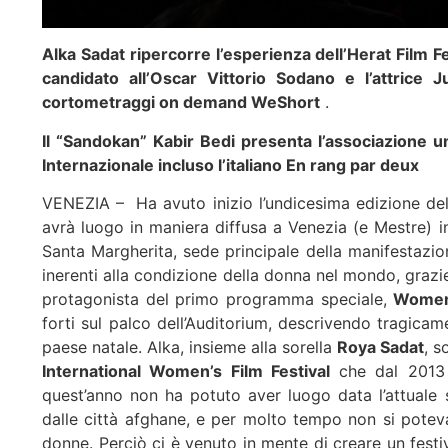
Alka Sadat ripercorre l’esperienza dell’Herat Film F
candidato all’Oscar Vittorio Sodano e l’attrice 
cortometraggi on demand WeShort
.
Il “Sandokan” Kabir Bedi presenta l’associazione 
Internazionale incluso l’italiano En rang par deux
VENEZIA –
Ha avuto inizio l’undicesima edizione de
avrà luogo in maniera diffusa a Venezia (e Mestre) in 
Santa Margherita, sede principale della manifestazion
inerenti alla condizione della donna nel mondo, grazi
protagonista del primo programma speciale,
Women’
forti sul palco dell’Auditorium, descrivendo tragicam
paese natale. Alka, insieme alla sorella
Roya Sadat
, s
International Women’s Film Festival
che dal 2013 
quest’anno non ha potuto aver luogo data l’attuale 
dalle città afghane, e per molto tempo non si potev
donne. Perciò ci è venuto in mente di creare un festi