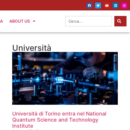
IA
ABOUT US
Università
Università di Torino entra nel National
Quantum Science and Technology
Institute