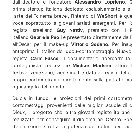
dall’ideatore e fondatore
Alessandro Loprieno
. 
prima startup italiana dedicata esclusivamente alla
l’arte del “cinema breve”, l’intento di
WeShort
è quel
voce soprattutto a giovani artisti emergenti. Per l
regista israeliano
Guy Nattiv
, premiato con il P
italiano
Gabriele Paoli
e presentato direttamente dall’
all’Oscar per il make-up
Vittorio Sodano
. Per inau
anteprima il trailer del docu-cortometraggio Nuovo
regista
Carlo Fusco
. Il documentario ripercorre l
protagonista d’eccezione
Michael Madsen
, attore 
festival veneziano, viene inoltre data ai registi del 
propri cortometraggi direttamente sulla piattaforma
ogni angolo del mondo.
Dulcis in fundo, le proiezioni dei primi cortomet
cortometraggi provenienti dalle migliori scuole di
Dieux, il progetto che le tre giovani registe italiane
realizzato per conseguire il diploma nel Centro Sp
d’animazione sfrutta la potenza dei colori per racc