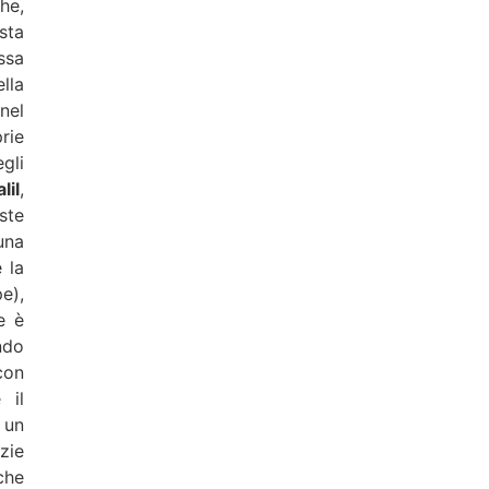
che,
sta
ssa
lla
nel
rie
gli
lil
,
ste
una
 la
e),
e è
ndo
con
 il
 un
zie
che