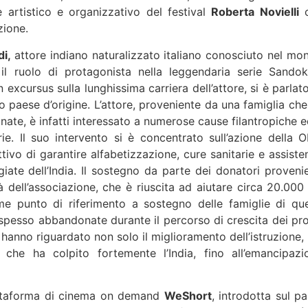
 artistico e organizzativo del festival
Roberta Novielli
c
zione.
di,
attore indiano naturalizzato italiano conosciuto nel mo
il ruolo di protagonista nella leggendaria serie Sandok
 excursus sulla lunghissima carriera dell’attore, si è parlat
uo paese d’origine. L’attore, proveniente da una famiglia che
ate, è infatti interessato a numerose cause filantropiche e
e. Il suo intervento si è concentrato sull’azione della 
tivo di garantire alfabetizzazione, cure sanitarie e assiste
iate dell’India. Il sostegno da parte dei donatori provenie
tà dell’associazione, che è riuscita ad aiutare circa 20.000 
 punto di riferimento a sostegno delle famiglie di que
o spesso abbandonate durante il percorso di crescita dei pro
o hanno riguardato non solo il miglioramento dell’istruzione,
he ha colpito fortemente l’India, fino all’emancipazi
attaforma di cinema on demand
WeShort
, introdotta sul pa