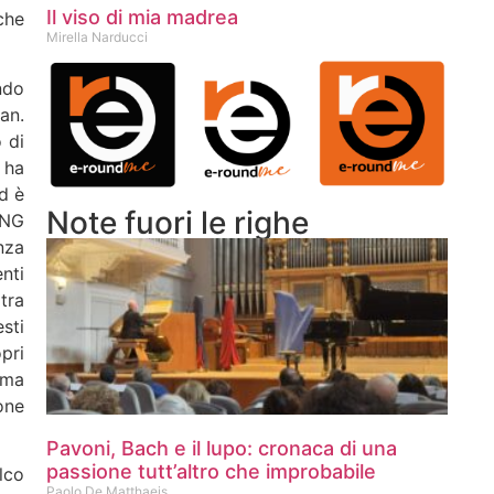
Il viso di mia madrea
he
Mirella Narducci
ndo
an.
o di
 ha
d è
Note fuori le righe
ONG
nza
nti
tra
sti
pri
 ma
one
Pavoni, Bach e il lupo: cronaca di una
passione tutt’altro che improbabile
lco
Paolo De Matthaeis