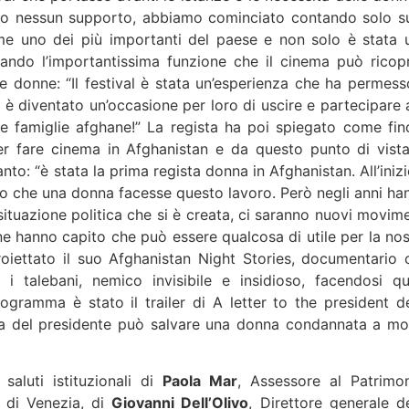
amo nessun supporto, abbiamo cominciato contando solo su
ome uno dei più importanti del paese e non solo è stata 
eando l’importantissima funzione che il cinema può ricopr
le donne: “Il festival è stata un’esperienza che ha permess
 è diventato un’occasione per loro di uscire e partecipare a
lle famiglie afghane!” La regista ha poi spiegato come fin
r fare cinema in Afghanistan e da questo punto di vista
to: “è stata la prima regista donna in Afghanistan. All’inizi
no che una donna facesse questo lavoro. Però negli anni ha
situazione politica che si è creata, ci saranno nuovi movime
e hanno capito che può essere qualcosa di utile per la nos
roiettato il suo Afghanistan Night Stories, documentario 
 talebani, nemico invisibile e insidioso, facendosi qu
ogramma è stato il trailer di A letter to the president de
igura del presidente può salvare una donna condannata a mo
saluti istituzionali di
Paola Mar
, Assessore al Patrimon
 di Venezia, di
Giovanni Dell’Olivo
, Direttore generale de