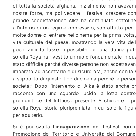
di tutta la società afghana. Inizialmente non avev
nostre forze, ma poi vedere il festival crescere c
grande soddisfazione.” Alka ha continuato sottolin
all’interno di un regime oppressivo, soprattutto per 
molte donne di entrare nei cinema per la prima volta,
vita culturale del paese, mostrando la vera vita de
pochi anni fa fosse impossibile per una donna pote
sorella Roya ha rivestito un ruolo fondamentale in quan
stato difficile perché diverse persone non accettava
imparato ad accettarlo e di sicuro ora, anche con la 
a supporto di questo tipo di cinema perché le person
società.” Dopo l’intervento di Alka è stato anche p
racconta con uno sguardo lucido la lotta contro i
premonitrice del luttuoso presente. A chiudere il pr
sorella Roya, storia pluripremiata in cui solo la f
per adulterio.
Si è poi svolta
l’inaugurazione
del festival con i 
Promozione del Territorio e Università del Comune