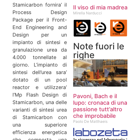
Stamicarbon fornira’ il
Il viso di mia madrea
Process Design
Mirella Narducci
Package per il Front-
End Engineering and
Design per un
impianto di sintesi e
Note fuori le
granulazione urea da
righe
4.000 tonnellate al
giorno. L’impianto di
sintesi dell’urea sara’
dotato di un pool
reactor e utilizzera’
l’Mp Flash Design di
Pavoni, Bach e il
Stamicarbon, una delle
lupo: cronaca di una
passione tutt’altro
varianti di sintesi urea
che improbabile
di Stamicarbon con
Paolo De Matthaeis
una superiore
efficienza energetica
che comporta una