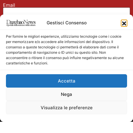
Email
Gestisci Consenso
Nome
Per fornire le migliori esperienze, utilizziamo tecnologie come i cookie
per memorizzare e/o accedere alle informazioni del dispositivo. Il
consenso a queste tecnologie ci permetterà di elaborare dati come il
comportamento di navigazione o ID unici su questo sito. Non
acconsentire o ritirare il consenso può influire negativamente su alcune
caratteristiche e funzioni.
Main partner
Accetta
Nega
Visualizza le preferenze
Testata giornalistica registrata presso il Tribunale di
Velletri n. 1/2011 del 27/01/2011 Direttore responsabile
Alessandro Ambrosin Redazione +39 338 4911077 per