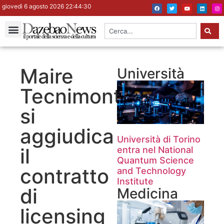
giovedì 6 agosto 2026 22:44:31
Maire
Università
Tecnimont
si
aggiudica
Università di Torino
il
entra nel National
Quantum Science
contratto
and Technology
Institute
di
Medicina
licensing