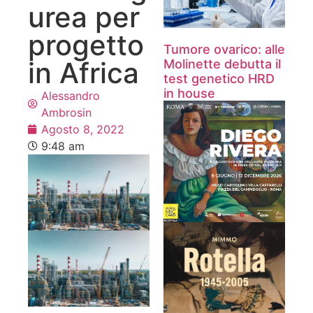
urea per
progetto
Tumore ovarico: alle
in Africa
Molinette debutta il
test genetico HRD
in house
Alessandro
Ambrosin
Agosto 8, 2022
9:48 am