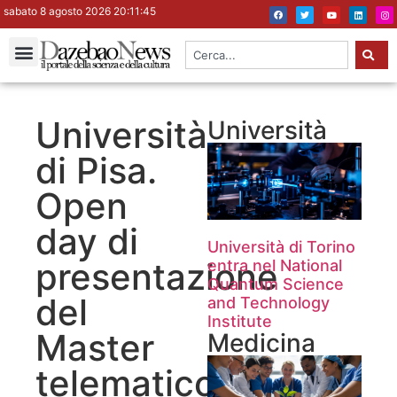
sabato 8 agosto 2026 20:11:45
Università
Università
di Pisa.
Open
day di
Università di Torino
presentazione
entra nel National
Quantum Science
del
and Technology
Institute
Master
Medicina
telematico