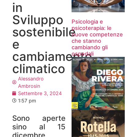
in
Sviluppo
Psicologia e
sostenibile
psicoterapia: le
nuove competenze
e
che stanno
cambiando gli
cambiamento
ospedali
climatico
Alessandro
Ambrosin
Settembre 3, 2024
1:57 pm
Sono aperte
sino al 15
dicembre