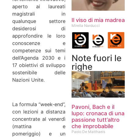
aperto ai laureati
magistrali in
Il viso di mia madrea
qualunque settore
Mirella Narducci
desiderosi di
approfondire le loro
conoscenze e
competenze sui temi
Note fuori le
dell’Agenda 2030 e i
righe
17 obiettivi di sviluppo
sostenibile delle
Nazioni Unite.
La formula “week-end”,
Pavoni, Bach e il
con lezioni a distanza
lupo: cronaca di una
concentrate al venerdì
passione tutt’altro
che improbabile
(mattina e
Paolo De Matthaeis
pomeriggio) e un