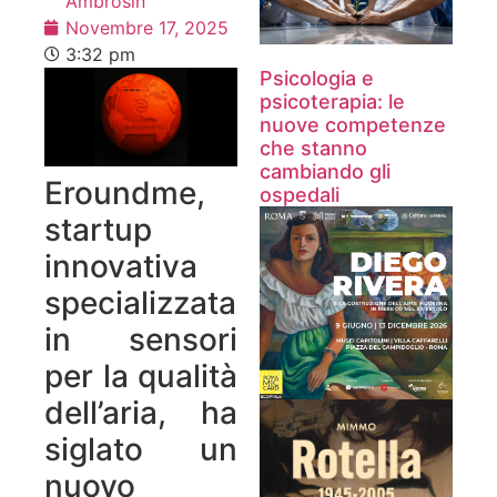
Ambrosin
Novembre 17, 2025
3:32 pm
Psicologia e
psicoterapia: le
nuove competenze
che stanno
cambiando gli
Eroundme,
ospedali
startup
innovativa
specializzata
in sensori
per la qualità
dell’aria, ha
siglato un
nuovo