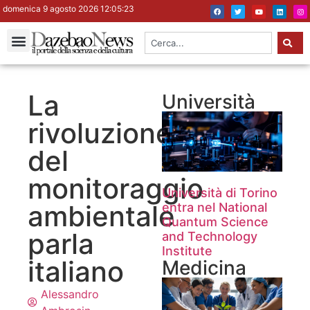
domenica 9 agosto 2026 12:05:24
La
Università
rivoluzione
del
monitoraggio
Università di Torino
ambientale
entra nel National
Quantum Science
parla
and Technology
Institute
italiano
Medicina
Alessandro