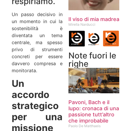
respiriamo.
Un passo decisivo in
Il viso di mia madrea
un momento in cui la
Mirella Narducci
sostenibilità è
diventata un tema
centrale, ma spesso
privo di strumenti
Note fuori le
concreti per essere
righe
davvero compresa e
monitorata.
Un
accordo
Pavoni, Bach e il
strategico
lupo: cronaca di una
per una
passione tutt’altro
che improbabile
missione
Paolo De Matthaeis