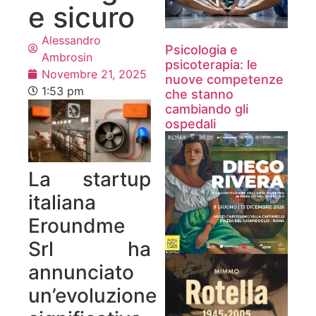
e sicuro
Alessandro
Psicologia e
Ambrosin
psicoterapia: le
Novembre 21, 2025
nuove competenze
1:53 pm
che stanno
cambiando gli
ospedali
La startup
italiana
Eroundme
Srl ha
annunciato
un’evoluzione