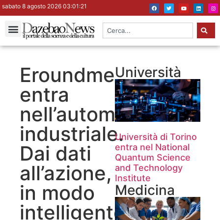
sabato 8 agosto 2026 03:01:22
Eroundme
Università
entra
nell’automazione
industriale.
Università di Torino
Dai dati
entra nel National
Quantum Science
all’azione,
and Technology
Institute
in modo
Medicina
intelligente