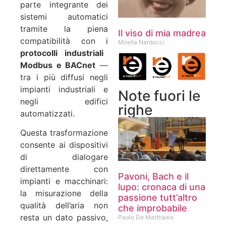
parte integrante dei
sistemi automatici
tramite la piena
Il viso di mia madrea
compatibilità con i
Mirella Narducci
protocolli industriali
Modbus e BACnet
—
tra i più diffusi negli
impianti industriali e
Note fuori le
negli edifici
righe
automatizzati.
Questa trasformazione
consente ai dispositivi
di dialogare
direttamente con
Pavoni, Bach e il
impianti e macchinari:
lupo: cronaca di una
la misurazione della
passione tutt’altro
qualità dell’aria non
che improbabile
resta un dato passivo,
Paolo De Matthaeis