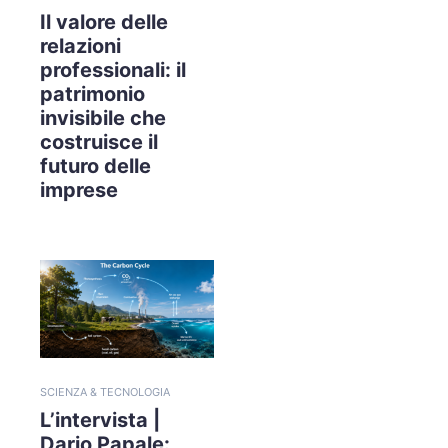
Il valore delle
relazioni
professionali: il
patrimonio
invisibile che
costruisce il
futuro delle
imprese
SCIENZA & TECNOLOGIA
L’intervista |
Dario Papale: