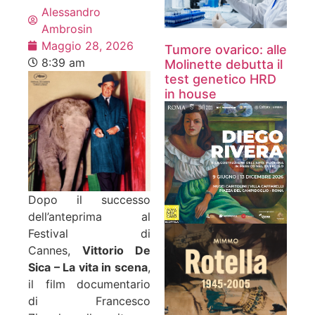
Alessandro
Ambrosin
Maggio 28, 2026
Tumore ovarico: alle
8:39 am
Molinette debutta il
test genetico HRD
in house
Dopo il successo
dell’anteprima al
Festival di
Cannes,
Vittorio De
Sica – La vita in scena
,
il film documentario
di Francesco