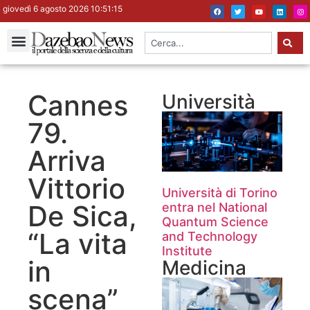
giovedì 6 agosto 2026 10:51:16
Cannes
Università
79.
Arriva
Vittorio
Università di Torino
De Sica,
entra nel National
Quantum Science
“La vita
and Technology
Institute
in
Medicina
scena”