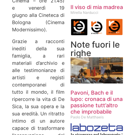
Cinema – ore 21.45)
Il viso di mia madrea
e venerdì 19
Mirella Narducci
giugno alla Cineteca di
Bologna (Cinema
Modernissimo).
Grazie a racconti
Note fuori le
inediti della sua
righe
famiglia, a rari
materiali d’archivio e
alle testimonianze di
artisti e registi
contemporanei di
tutto il mondo, il film
Pavoni, Bach e il
lupo: cronaca di una
ripercorre la vita di De
passione tutt’altro
Sica, la sua opera e la
che improbabile
sua eredità. Un ritratto
Paolo De Matthaeis
intimo di un autore
capace di trasformare