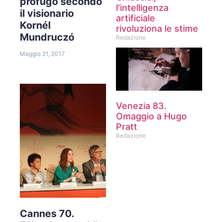
profugo secondo
l’intelligenza
il visionario
artificiale
Kornél
rivoluziona le stime
Mundruczó
Redazione
Maggio 21, 2017
Venezia 83.
Omaggio a Hugo
Pratt
Redazione
Cannes 70.