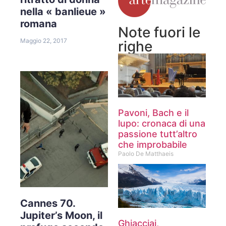
nella « banlieue »
romana
Note fuori le
Maggio 22, 2017
righe
Pavoni, Bach e il
lupo: cronaca di una
passione tutt’altro
che improbabile
Paolo De Matthaeis
Cannes 70.
Jupiter’s Moon, il
Ghiacciai,