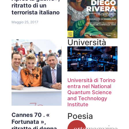
ritratto di un
terrorista italiano
Maggio 25, 2017
Università
Università di Torino
entra nel National
Quantum Science
and Technology
Institute
Poesia
Cannes 70 . «
Fortunata »,
ritratto di donna