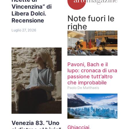
Vincenzina” di
Libera Dolci.
Note fuori le
Recensione
righe
Luglio 27, 2026
Pavoni, Bach e il
lupo: cronaca di una
passione tutt’altro
che improbabile
Paolo De Matthaeis
Venezia 83. “Uno
Ghiacciai,