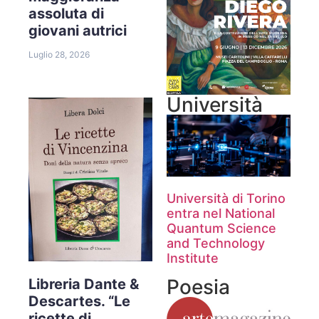
assoluta di
giovani autrici
Luglio 28, 2026
Università
Università di Torino
entra nel National
Quantum Science
and Technology
Institute
Poesia
Libreria Dante &
Descartes. “Le
ricette di