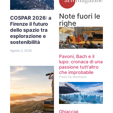
Note fuori le
COSPAR 2026: a
righe
Firenze il futuro
dello spazio tra
esplorazione e
sostenibilità
Agosto 3, 2026
Pavoni, Bach e il
lupo: cronaca di una
passione tutt’altro
che improbabile
Paolo De Matthaeis
Ghiacciai,