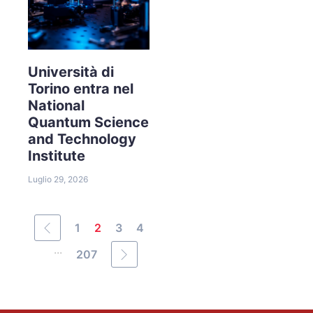
Università di
Torino entra nel
National
Quantum Science
and Technology
Institute
Luglio 29, 2026
1
2
3
4
...
207