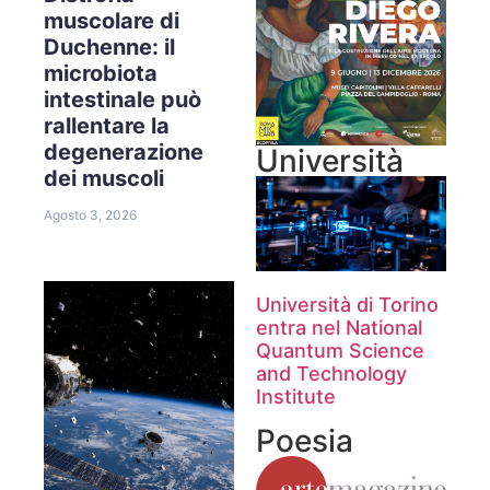
muscolare di
Duchenne: il
microbiota
intestinale può
rallentare la
degenerazione
Università
dei muscoli
Agosto 3, 2026
Università di Torino
entra nel National
Quantum Science
and Technology
Institute
Poesia