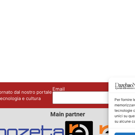
Email
No
rnato dal nostro portale
tecnologia e cultura
Per fornire 
memorizzare 
tecnologie c
Main partner
unici su que
su alcune ca