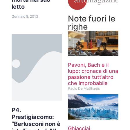
letto
Note fuori le
Gennaio 8, 2013
righe
Pavoni, Bach e il
lupo: cronaca di una
passione tutt’altro
che improbabile
Paolo De Matthaeis
P4.
Prestigiacomo:
“Berlusconi non è
Ghiacciai,