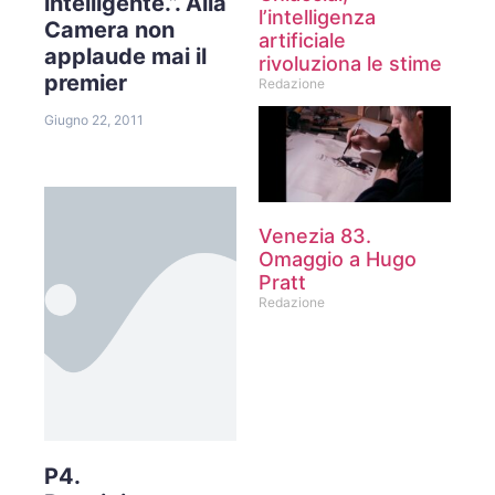
intelligente.”. Alla
l’intelligenza
Camera non
artificiale
applaude mai il
rivoluziona le stime
premier
Redazione
Giugno 22, 2011
Venezia 83.
Omaggio a Hugo
Pratt
Redazione
P4.