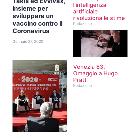
Takis ed Evvivax,
l’intelligenza
insieme per
artificiale
sviluppare un
rivoluziona le stime
vaccino contro il
Redazione
Coronavirus
Gennaio 27, 2020
Venezia 83.
Omaggio a Hugo
Pratt
Redazione