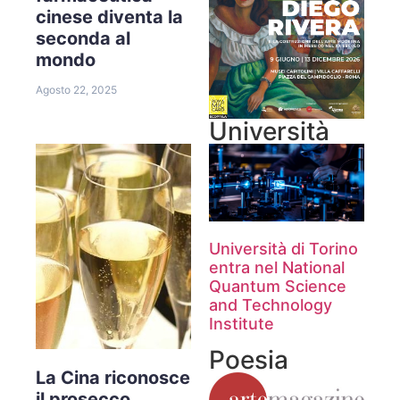
cinese diventa la
seconda al
mondo
Agosto 22, 2025
Università
Università di Torino
entra nel National
Quantum Science
and Technology
Institute
Poesia
La Cina riconosce
il prosecco.