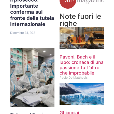
Importante
conferma sul
Note fuori le
fronte della tutela
righe
internazionale
Dicembre 31, 2021
Pavoni, Bach e il
lupo: cronaca di una
passione tutt’altro
che improbabile
Paolo De Matthaeis
Ghiacciai,