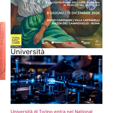
Università
Università di Torino entra nel National