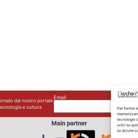
Email
No
rnato dal nostro portale
tecnologia e cultura
Per fornire 
memorizzare 
tecnologie c
Main partner
unici su que
su alcune ca