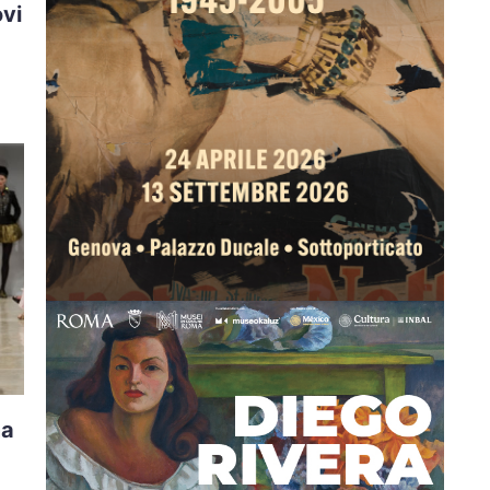
ovi
ma