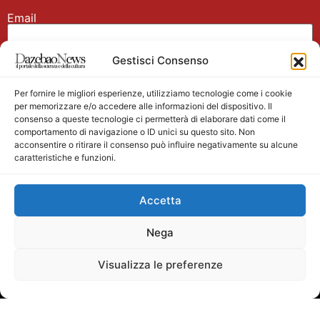
Email
Gestisci Consenso
Nome
Per fornire le migliori esperienze, utilizziamo tecnologie come i cookie
per memorizzare e/o accedere alle informazioni del dispositivo. Il
consenso a queste tecnologie ci permetterà di elaborare dati come il
comportamento di navigazione o ID unici su questo sito. Non
acconsentire o ritirare il consenso può influire negativamente su alcune
caratteristiche e funzioni.
Main partner
Accetta
Nega
Visualizza le preferenze
Testata giornalistica registrata presso il Tribunale di
Velletri n. 1/2011 del 27/01/2011 Direttore responsabile
Alessandro Ambrosin Redazione +39 338 4911077 per