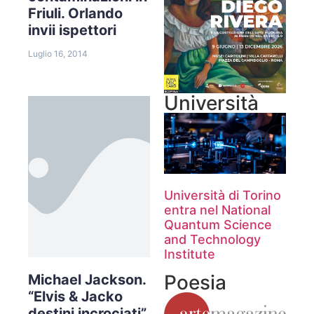
Friuli. Orlando
invii ispettori
Luglio 16, 2014
Università
Università di Torino
entra nel National
Quantum Science
and Technology
Institute
Poesia
Michael Jackson.
“Elvis & Jacko
destini incrociati”