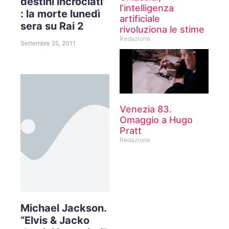
destini incrociati”
l’intelligenza
: la morte lunedì
artificiale
sera su Rai 2
rivoluziona le stime
Redazione
Settembre 25, 2011
Venezia 83.
Omaggio a Hugo
Pratt
Redazione
Michael Jackson.
“Elvis & Jacko