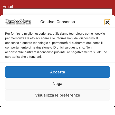
Email
Gestisci Consenso
Nome
Per fornire le migliori esperienze, utilizziamo tecnologie come i cookie
per memorizzare e/o accedere alle informazioni del dispositivo. Il
consenso a queste tecnologie ci permetterà di elaborare dati come il
comportamento di navigazione o ID unici su questo sito. Non
acconsentire o ritirare il consenso può influire negativamente su alcune
caratteristiche e funzioni.
Main partner
Accetta
Nega
Visualizza le preferenze
Testata giornalistica registrata presso il Tribunale di
Velletri n. 1/2011 del 27/01/2011 Direttore responsabile
Alessandro Ambrosin Redazione +39 338 4911077 per