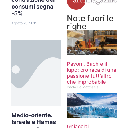
consumi segna
-5%
Note fuori le
Agosto 29, 2012
righe
Pavoni, Bach e il
lupo: cronaca di una
passione tutt’altro
che improbabile
Paolo De Matthaeis
Medio-oriente.
Israele e Hamas
Ghiacciai,