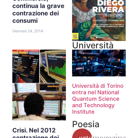
continua la grave
contrazione dei
consumi
Gennaio 24, 2014
Università
Università di Torino
entra nel National
Quantum Science
and Technology
Institute
Poesia
Crisi. Nel 2012
contrazione dei