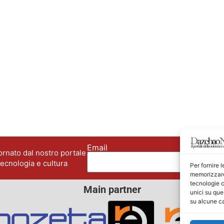
Email
No
rnato dal nostro portale
tecnologia e cultura
Per fornire 
memorizzare 
tecnologie c
Main partner
unici su que
su alcune ca