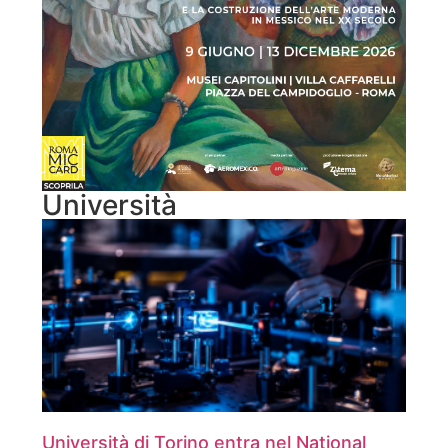
Università
Università di Torino entra nel National