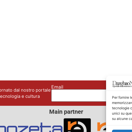
Email
No
rnato dal nostro portale
tecnologia e cultura
Per fornire 
memorizzare 
tecnologie c
Main partner
unici su que
su alcune ca