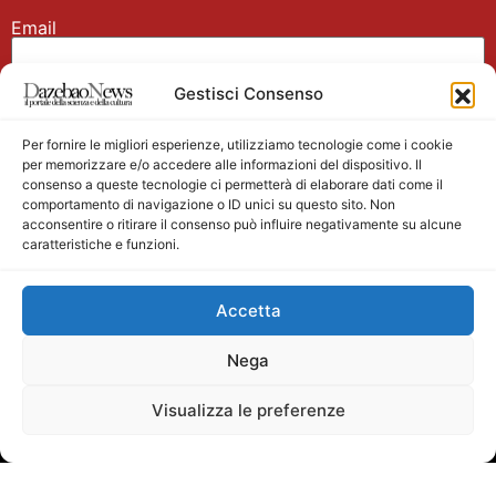
Email
Gestisci Consenso
Nome
Per fornire le migliori esperienze, utilizziamo tecnologie come i cookie
per memorizzare e/o accedere alle informazioni del dispositivo. Il
consenso a queste tecnologie ci permetterà di elaborare dati come il
comportamento di navigazione o ID unici su questo sito. Non
acconsentire o ritirare il consenso può influire negativamente su alcune
caratteristiche e funzioni.
Main partner
Accetta
Nega
Visualizza le preferenze
Testata giornalistica registrata presso il Tribunale di
Velletri n. 1/2011 del 27/01/2011 Direttore responsabile
Alessandro Ambrosin Redazione +39 338 4911077 per