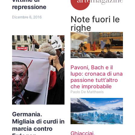
repressione
Note fuori le
Dicembre 6, 2016
righe
Pavoni, Bach e il
lupo: cronaca di una
passione tutt’altro
che improbabile
Paolo De Matthaeis
Germania.
Migliaia di curdi in
marcia contro
Ghiacciai,