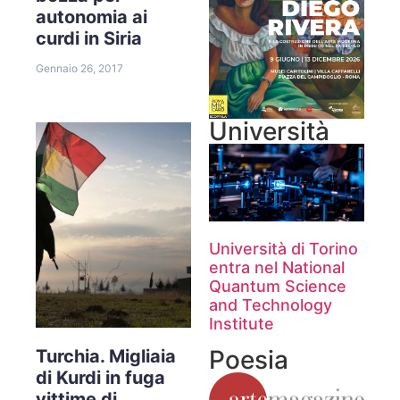
autonomia ai
curdi in Siria
Gennaio 26, 2017
Università
Università di Torino
entra nel National
Quantum Science
and Technology
Institute
Poesia
Turchia. Migliaia
di Kurdi in fuga
vittime di