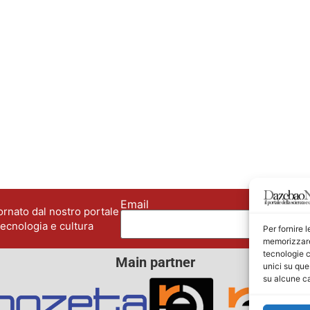
Email
No
rnato dal nostro portale
tecnologia e cultura
Per fornire 
memorizzare 
tecnologie c
Main partner
unici su que
su alcune ca