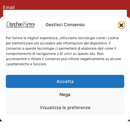
Email
Gestisci Consenso
Nome
Per fornire le migliori esperienze, utilizziamo tecnologie come i cookie
per memorizzare e/o accedere alle informazioni del dispositivo. Il
consenso a queste tecnologie ci permetterà di elaborare dati come il
comportamento di navigazione o ID unici su questo sito. Non
acconsentire o ritirare il consenso può influire negativamente su alcune
caratteristiche e funzioni.
Main partner
Accetta
Nega
Visualizza le preferenze
Testata giornalistica registrata presso il Tribunale di
Velletri n. 1/2011 del 27/01/2011 Direttore responsabile
Alessandro Ambrosin Redazione +39 338 4911077 per