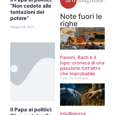
“Non cedete alle
tentazioni del
Note fuori le
potere”
righe
Maggio 26, 2011
Pavoni, Bach e il
lupo: cronaca di una
passione tutt’altro
che improbabile
Paolo De Matthaeis
Il Papa ai politici:
Intelligenza