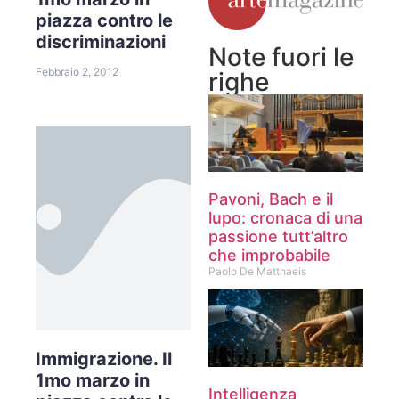
piazza contro le
discriminazioni
Note fuori le
Febbraio 2, 2012
righe
Pavoni, Bach e il
lupo: cronaca di una
passione tutt’altro
che improbabile
Paolo De Matthaeis
Immigrazione. Il
1mo marzo in
Intelligenza