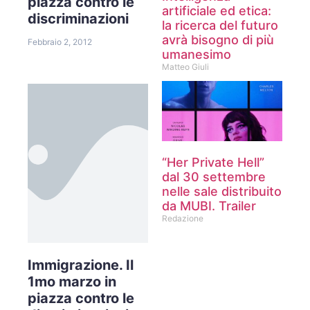
piazza contro le
artificiale ed etica:
discriminazioni
la ricerca del futuro
avrà bisogno di più
Febbraio 2, 2012
umanesimo
Matteo Giuli
“Her Private Hell”
dal 30 settembre
nelle sale distribuito
da MUBI. Trailer
Redazione
Immigrazione. Il
1mo marzo in
piazza contro le