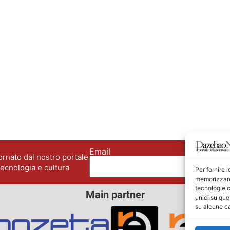
Email
No
rnato dal nostro portale
tecnologia e cultura
Per fornire 
memorizzare 
tecnologie c
Main partner
unici su que
su alcune ca