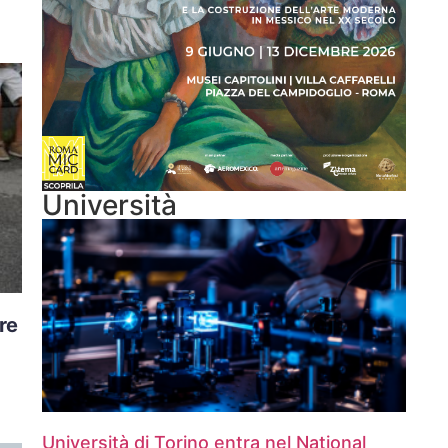
Università
re
Università di Torino entra nel National