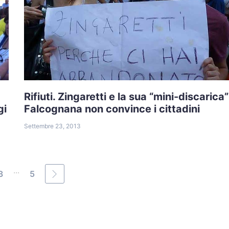
Rifiuti. Zingaretti e la sua “mini-discarica”
gi
Falcognana non convince i cittadini
Settembre 23, 2013
...
3
5