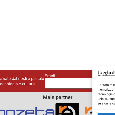
Email
No
rnato dal nostro portale
tecnologia e cultura
Per fornire 
memorizzare 
tecnologie c
Main partner
unici su que
su alcune ca