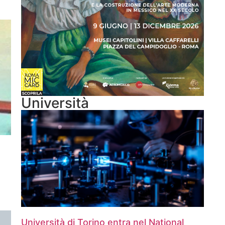
Università
Università di Torino entra nel National