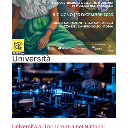
Università
Università di Torino entra nel National