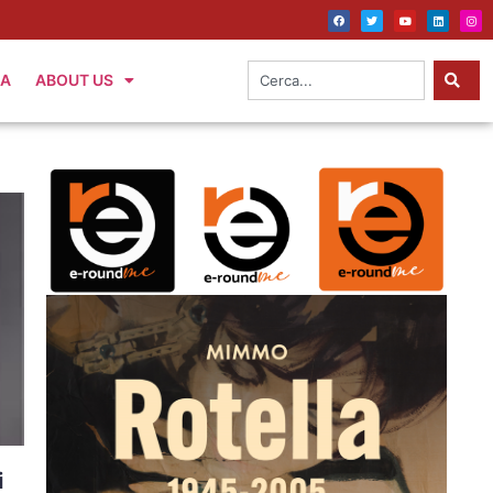
IA
ABOUT US
i