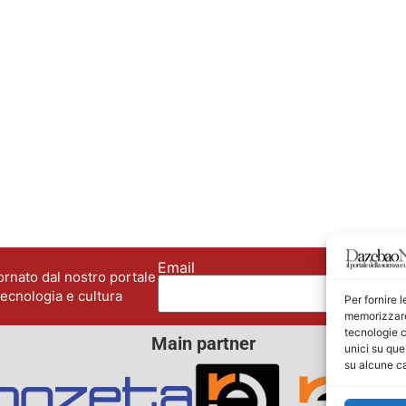
Email
No
rnato dal nostro portale
tecnologia e cultura
Per fornire 
memorizzare 
tecnologie c
Main partner
unici su que
su alcune ca